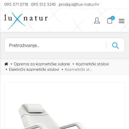
095 371 0718
095 512 3245
prodaja@lux-natur.hr
0
Oprema za kozmetičke salone
Kozmetički stolovi
Električni kozmetički stolovi
Kozmetički stol HERO – električni stol s memorijskim pozicijama i rotacijom