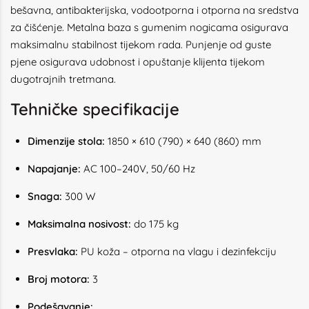
bešavna, antibakterijska, vodootporna i otporna na sredstva
za čišćenje. Metalna baza s gumenim nogicama osigurava
maksimalnu stabilnost tijekom rada. Punjenje od guste
pjene osigurava udobnost i opuštanje klijenta tijekom
dugotrajnih tretmana.
Tehničke specifikacije
Dimenzije stola:
1850 × 610 (790) × 640 (860) mm
Napajanje:
AC 100–240V, 50/60 Hz
Snaga:
300 W
Maksimalna nosivost:
do 175 kg
Presvlaka:
PU koža – otporna na vlagu i dezinfekciju
Broj motora:
3
Podešavanje: