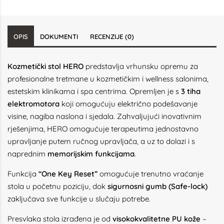
OPIS
DOKUMENTI
RECENZIJE (0)
Kozmetički stol HERO
predstavlja vrhunsku opremu za
profesionalne tretmane u kozmetičkim i wellness salonima,
estetskim klinikama i spa centrima. Opremljen je s
3 tiha
elektromotora
koji omogućuju električno podešavanje
visine, nagiba naslona i sjedala. Zahvaljujući inovativnim
rješenjima, HERO omogućuje terapeutima jednostavno
upravljanje putem ručnog upravljača, a uz to dolazi i s
naprednim
memorijskim funkcijama
.
Funkcija
“One Key Reset”
omogućuje trenutno vraćanje
stola u početnu poziciju, dok
sigurnosni gumb (Safe-lock)
zaključava sve funkcije u slučaju potrebe.
Presvlaka stola izrađena je od
visokokvalitetne PU kože
–