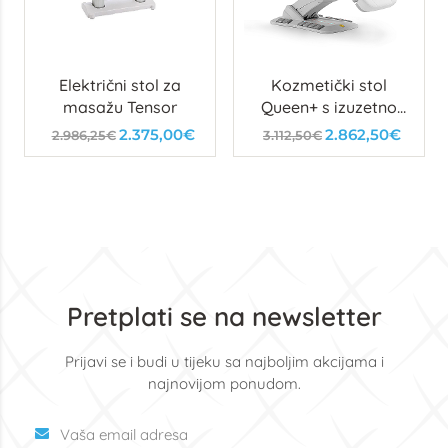
Električni stol za
Kozmetički stol
masažu Tensor
Queen+ s izuzetno
mekanom ispunom
2.375,00€
2.862,50€
2.986,25€
3.112,50€
Pretplati se na newsletter
Prijavi se i budi u tijeku sa najboljim akcijama i
najnovijom ponudom.