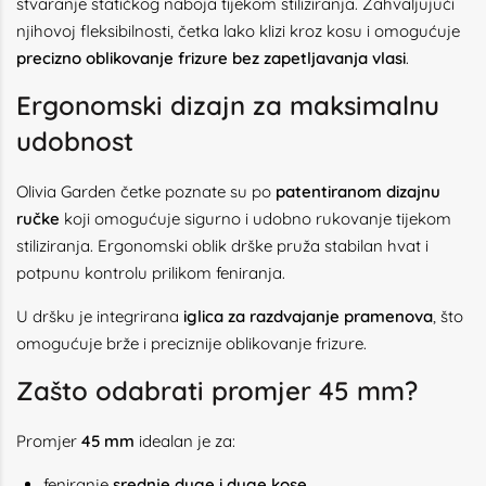
stvaranje statičkog naboja tijekom stiliziranja. Zahvaljujući
njihovoj fleksibilnosti, četka lako klizi kroz kosu i omogućuje
precizno oblikovanje frizure bez zapetljavanja vlasi
.
Ergonomski dizajn za maksimalnu
udobnost
Olivia Garden četke poznate su po
patentiranom dizajnu
ručke
koji omogućuje sigurno i udobno rukovanje tijekom
stiliziranja. Ergonomski oblik drške pruža stabilan hvat i
potpunu kontrolu prilikom feniranja.
U dršku je integrirana
iglica za razdvajanje pramenova
, što
omogućuje brže i preciznije oblikovanje frizure.
Zašto odabrati promjer 45 mm?
Promjer
45 mm
idealan je za:
feniranje
srednje duge i duge kose