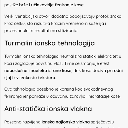
postiže
brže i učinkovitije feniranje kose
.
Veliki ventilacijski otvori dodatno poboljšavaju protok zraka
kroz četku, što rezultira kraćim vremenom sušenja i
profesionalnim rezultatima stiliziranja.
Turmalin ionska tehnologija
Turmalin ionska tehnologija neutralizira statički elektricitet u
kosi i zaglađuje površinu vlasi. Time se smanjuje efekt
neposlušne i naelektrizirane kose
, dok kosa dobiva
prirodni
sjaj i svilenkastu teksturu
.
Ova tehnologija posebno je korisna kod svakodnevnog
feniranja jer pomaže u očuvanju zdravlja i hidratacije kose.
Anti-statička ionska vlakna
Posebno razvijena
ionska najlonska vlakna
sprječavaju