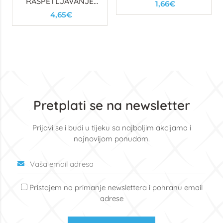
RASPETLJAVANJE
1,66€
KOSE - ROZA
4,65€
Pretplati se na newsletter
Prijavi se i budi u tijeku sa najboljim akcijama i
najnovijom ponudom.
Pristajem na primanje newslettera i pohranu email
adrese