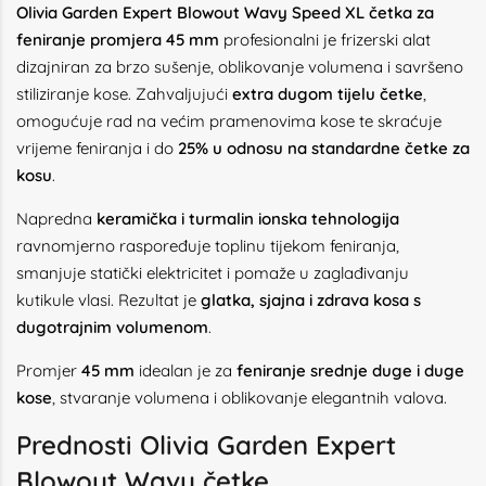
Olivia Garden Expert Blowout Wavy Speed XL četka za
feniranje promjera 45 mm
profesionalni je frizerski alat
dizajniran za brzo sušenje, oblikovanje volumena i savršeno
stiliziranje kose. Zahvaljujući
extra dugom tijelu četke
,
omogućuje rad na većim pramenovima kose te skraćuje
vrijeme feniranja i do
25% u odnosu na standardne četke za
kosu
.
Napredna
keramička i turmalin ionska tehnologija
ravnomjerno raspoređuje toplinu tijekom feniranja,
smanjuje statički elektricitet i pomaže u zaglađivanju
kutikule vlasi. Rezultat je
glatka, sjajna i zdrava kosa s
dugotrajnim volumenom
.
Promjer
45 mm
idealan je za
feniranje srednje duge i duge
kose
, stvaranje volumena i oblikovanje elegantnih valova.
Prednosti Olivia Garden Expert
Blowout Wavy četke