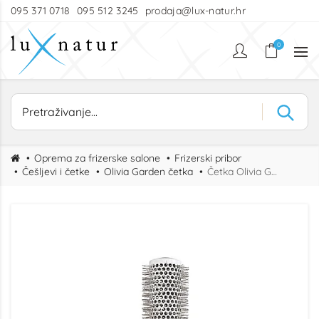
095 371 0718
095 512 3245
prodaja@lux-natur.hr
0
Oprema za frizerske salone
Frizerski pribor
Češljevi i četke
Olivia Garden četka
Četka Olivia Garden EBW-Speed XL 45