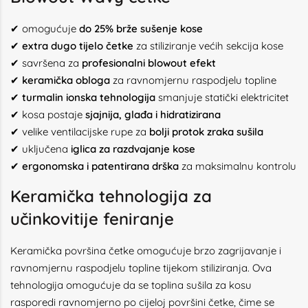
✔ omogućuje
do 25% brže sušenje kose
✔
extra dugo tijelo četke
za stiliziranje većih sekcija kose
✔ savršena za
profesionalni blowout efekt
✔
keramička obloga
za ravnomjernu raspodjelu topline
✔
turmalin ionska tehnologija
smanjuje statički elektricitet
✔ kosa postaje
sjajnija, glađa i hidratizirana
✔ velike ventilacijske rupe za
bolji protok zraka sušila
✔ uključena
iglica za razdvajanje kose
✔
ergonomska i patentirana drška
za maksimalnu kontrolu
Keramička tehnologija za
učinkovitije feniranje
Keramička površina četke omogućuje brzo zagrijavanje i
ravnomjernu raspodjelu topline tijekom stiliziranja. Ova
tehnologija omogućuje da se toplina sušila za kosu
rasporedi ravnomjerno po cijeloj površini četke, čime se