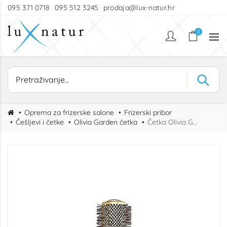
095 371 0718
095 512 3245
prodaja@lux-natur.hr
0
Oprema za frizerske salone
Frizerski pribor
Češljevi i četke
Olivia Garden četka
Četka Olivia Garden Expert Blowout Wavy Gold&Brown 65