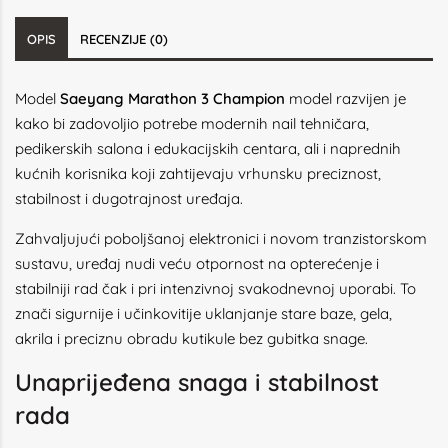
OPIS
RECENZIJE (0)
Model
Saeyang Marathon 3 Champion
model razvijen je
kako bi zadovoljio potrebe modernih nail tehničara,
pedikerskih salona i edukacijskih centara, ali i naprednih
kućnih korisnika koji zahtijevaju vrhunsku preciznost,
stabilnost i dugotrajnost uređaja.
Zahvaljujući poboljšanoj elektronici i novom tranzistorskom
sustavu, uređaj nudi veću otpornost na opterećenje i
stabilniji rad čak i pri intenzivnoj svakodnevnoj uporabi. To
znači sigurnije i učinkovitije uklanjanje stare baze, gela,
akrila i preciznu obradu kutikule bez gubitka snage.
Unaprijeđena snaga i stabilnost
rada