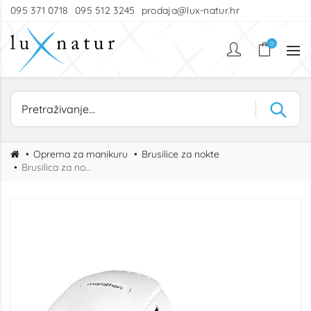
095 371 0718
095 512 3245
prodaja@lux-natur.hr
0
Oprema za manikuru
Brusilice za nokte
Brusilica za nokte SAEYANG champion white