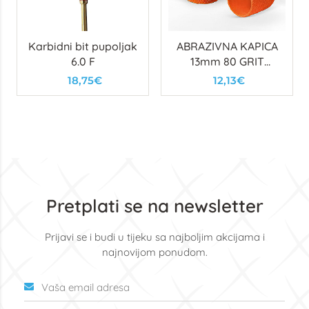
Karbidni bit pupoljak
ABRAZIVNA KAPICA
6.0 F
13mm 80 GRIT
NARANČASTA
18,75€
12,13€
(10kom)
Pretplati se na newsletter
Prijavi se i budi u tijeku sa najboljim akcijama i
najnovijom ponudom.