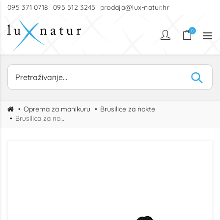
095 371 0718
095 512 3245
prodaja@lux-natur.hr
0
Oprema za manikuru
Brusilice za nokte
Brusilica za nokte SENSE