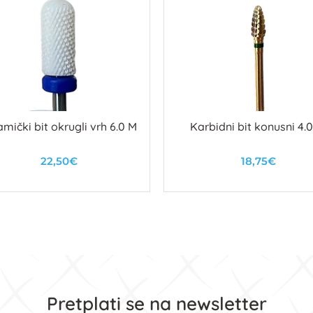
mički bit okrugli vrh 6.0 M
Karbidni bit konusni 4.0
22,50€
18,75€
U košaricu
U košaricu
Pretplati se na newsletter