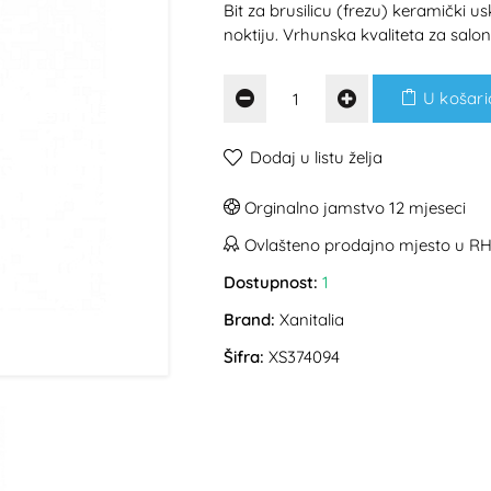
Bit za brusilicu (frezu) keramički 
noktiju. Vrhunska kvaliteta za salo
U košari
Dodaj u listu želja
Orginalno jamstvo 12 mjeseci
Ovlašteno prodajno mjesto u R
Dostupnost:
1
Brand:
Xanitalia
Šifra:
XS374094