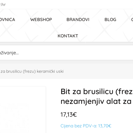
.hr
OVNICA
WEBSHOP
BRANDOVI
BLOG
KONTAKT
 za brusilicu (frezu) keramički uski
Bit za brusilicu (fre
nezamjenjiv alat z
17,13€
Cijena bez PDV-a:
13,70€