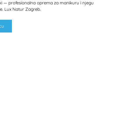
uski — profesionalna oprema za manikuru i njegu
ne. Lux Natur Zagreb.
cu
H