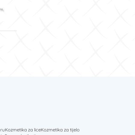
om.
ru
Kozmetika za lice
Kozmetika za tijelo