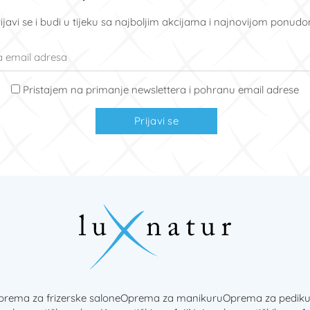
ijavi se i budi u tijeku sa najboljim akcijama i najnovijom ponud
Pristajem na primanje newslettera i pohranu email adrese
Prijavi se
rema za frizerske salone
Oprema za manikuru
Oprema za pediku