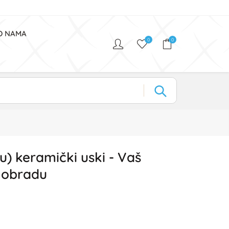
O NAMA
0
0
zu) keramički uski - Vaš
a obradu