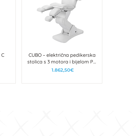
 C
CUBO – električna pedikerska
Karbidn
stolica s 3 motora i bijelom PU
presvlakom
1.862,50€
U košaricu