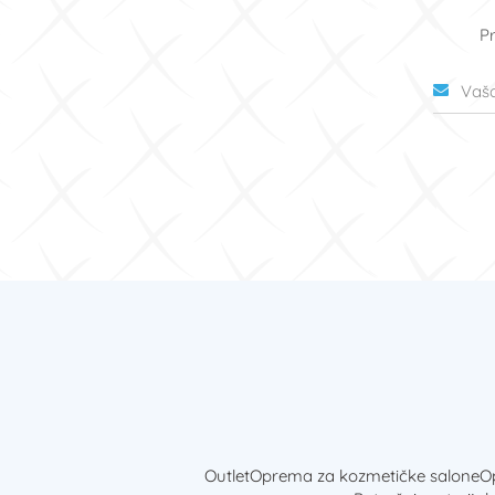
Pr
Outlet
Oprema za kozmetičke salone
Op