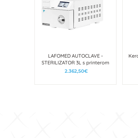
 zaobljeni
LAFOMED AUTOCLAVE -
Kera
STERILIZATOR 3L s printerom
2.362,50€
u
U košaricu