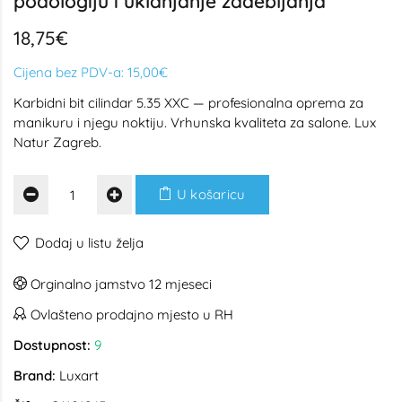
podologiju i uklanjanje zadebljanja
18,75€
Cijena bez PDV-a:
15,00€
Karbidni bit cilindar 5.35 XXC — profesionalna oprema za
manikuru i njegu noktiju. Vrhunska kvaliteta za salone. Lux
Natur Zagreb.
U košaricu
Dodaj u listu želja
Orginalno jamstvo 12 mjeseci
Ovlašteno prodajno mjesto u RH
Dostupnost:
9
Brand:
Luxart