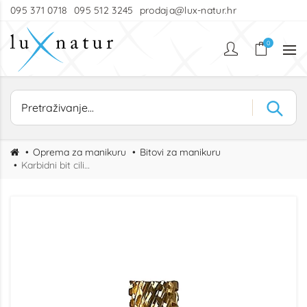
095 371 0718
095 512 3245
prodaja@lux-natur.hr
0
Oprema za manikuru
Bitovi za manikuru
Karbidni bit cilindar 5.35 XXC