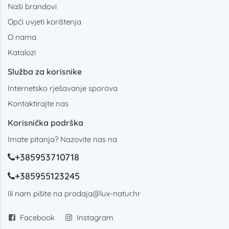
Naši brandovi
Opći uvjeti korištenja
O nama
Katalozi
Služba za korisnike
Internetsko rješavanje sporova
Kontaktirajte nas
Korisnička podrška
Imate pitanja? Nazovite nas na
+385953710718
+385955123245
Ili nam pišite na
prodaja@lux-natur.hr
Facebook
Instagram