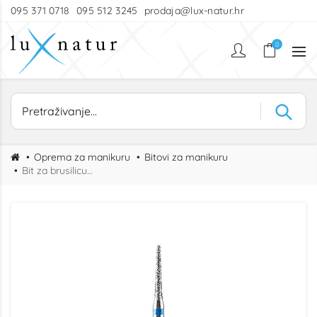
095 371 0718
095 512 3245
prodaja@lux-natur.hr
0
Oprema za manikuru
Bitovi za manikuru
Bit za brusilicu šiljasti