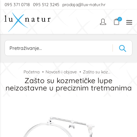
095 371 0718
095 512 3245
prodaja@lux-natur.hr
0
Početna
Novosti i objave
Zašto su kozmetičke lupe neizostavne u preciznim tretmanima
Zašto su kozmetičke lupe
neizostavne u preciznim tretmanima