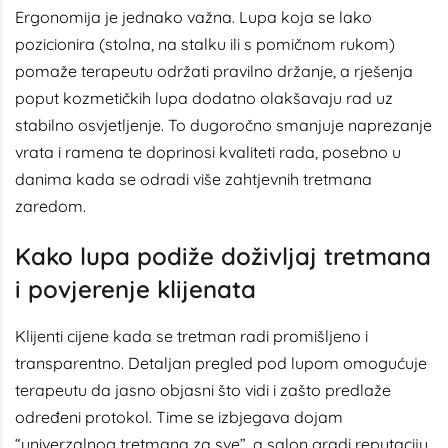
Ergonomija je jednako važna. Lupa koja se lako
pozicionira (stolna, na stalku ili s pomičnom rukom)
pomaže terapeutu održati pravilno držanje, a rješenja
poput
kozmetičkih lupa
dodatno olakšavaju rad uz
stabilno osvjetljenje. To dugoročno smanjuje naprezanje
vrata i ramena te doprinosi kvaliteti rada, posebno u
danima kada se odradi više zahtjevnih tretmana
zaredom.
Kako lupa podiže doživljaj tretmana
i povjerenje klijenata
Klijenti cijene kada se tretman radi promišljeno i
transparentno. Detaljan pregled pod lupom omogućuje
terapeutu da jasno objasni što vidi i zašto predlaže
određeni protokol. Time se izbjegava dojam
“univerzalnog tretmana za sve”, a salon gradi reputaciju