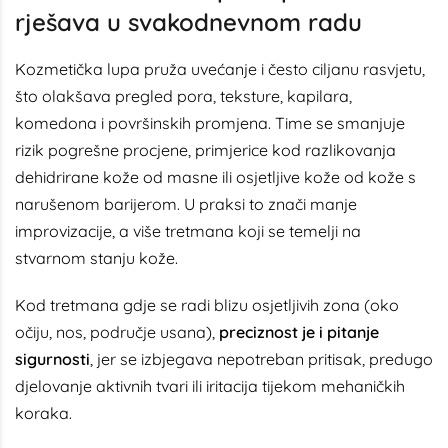
rješava u svakodnevnom radu
Kozmetička lupa pruža uvećanje i često ciljanu rasvjetu,
što olakšava pregled pora, teksture, kapilara,
komedona i površinskih promjena. Time se smanjuje
rizik pogrešne procjene, primjerice kod razlikovanja
dehidrirane kože od masne ili osjetljive kože od kože s
narušenom barijerom. U praksi to znači manje
improvizacije, a više tretmana koji se temelji na
stvarnom stanju kože.
Kod tretmana gdje se radi blizu osjetljivih zona (oko
očiju, nos, područje usana),
preciznost je i pitanje
sigurnosti
, jer se izbjegava nepotreban pritisak, predugo
djelovanje aktivnih tvari ili iritacija tijekom mehaničkih
koraka.