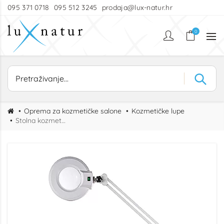
095 371 0718
095 512 3245
prodaja@lux-natur.hr
0
Oprema za kozmetičke salone
Kozmetičke lupe
Stolna kozmetička lupa EXPAND