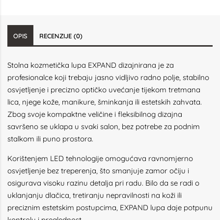
OPIS
RECENZIJE (0)
Stolna kozmetička lupa EXPAND dizajnirana je za
profesionalce koji trebaju jasno vidljivo radno polje, stabilno
osvjetljenje i precizno optičko uvećanje tijekom tretmana
lica, njege kože, manikure, šminkanja ili estetskih zahvata.
Zbog svoje kompaktne veličine i fleksibilnog dizajna
savršeno se uklapa u svaki salon, bez potrebe za podnim
stalkom ili puno prostora.
Korištenjem LED tehnologije omogućava ravnomjerno
osvjetljenje bez treperenja, što smanjuje zamor očiju i
osigurava visoku razinu detalja pri radu. Bilo da se radi o
uklanjanju dlačica, tretiranju nepravilnosti na koži ili
preciznim estetskim postupcima, EXPAND lupa daje potpunu
kontrolu i preglednost.