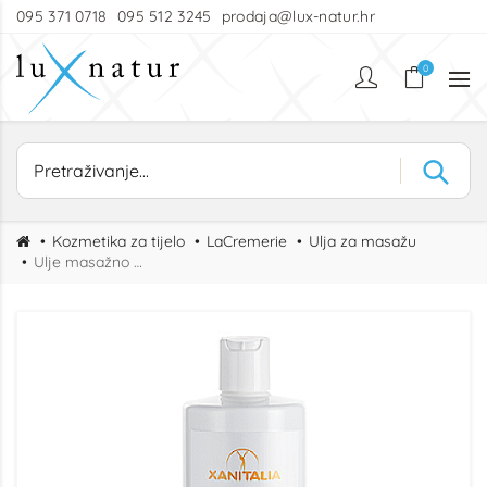
095 371 0718
095 512 3245
prodaja@lux-natur.hr
0
Kozmetika za tijelo
LaCremerie
Ulja za masažu
Ulje masažno Guarana XS