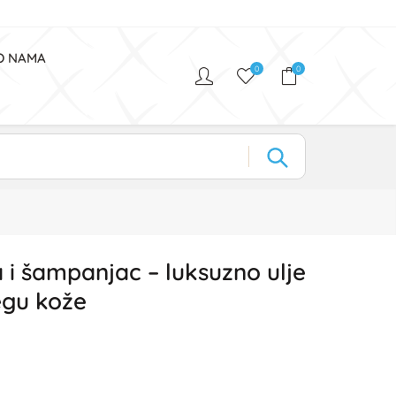
O NAMA
0
0
 i šampanjac – luksuzno ulje
jegu kože