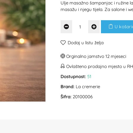
Ulje masažno šampanjac i ružine l
masažu i njegu tijela. Za salone i w
U košari
Dodaj u listu želja
Orginalno jamstvo 12 mjeseci
Ovlašteno prodajno mjesto u R
Dostupnost:
51
Brand:
La cremerie
Šifra:
20100006