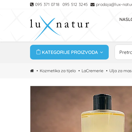
095 371 0718
095 512 3245
prodaja@lux-natur
NASL
KATEGORIJE PROIZVODA
Kozmetika za tijelo
LaCremerie
Ulja za ma