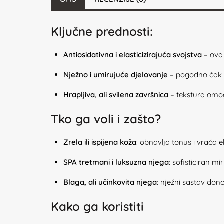
Ključne prednosti:
Antiosidativna i elasticizirajuća svojstva
– ova 
Nježno i umirujuće djelovanje
– pogodno čak i z
Hrapljiva, ali svilena završnica
– tekstura omogu
Tko ga voli i zašto?
Zrela ili ispijena koža
: obnavlja tonus i vraća e
SPA tretmani i luksuzna njega
: sofisticiran m
Blaga, ali učinkovita njega
: nježni sastav dono
Kako ga koristiti