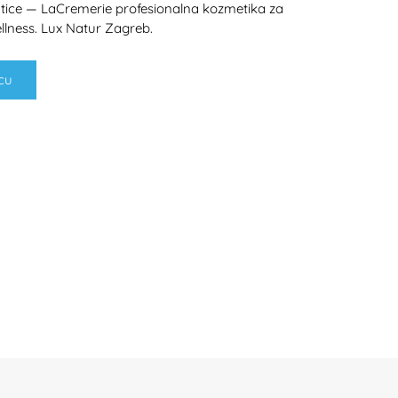
atice — LaCremerie profesionalna kozmetika za
ellness. Lux Natur Zagreb.
cu
H