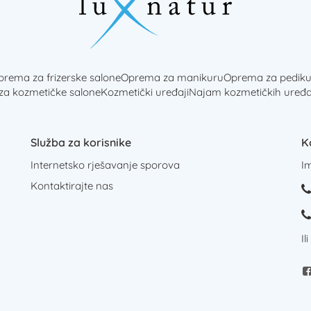
rema za frizerske salone
Oprema za manikuru
Oprema za pediku
 za kozmetičke salone
Kozmetički uređaji
Najam kozmetičkih uređa
Služba za korisnike
K
Internetsko rješavanje sporova
I
Kontaktirajte nas
Il