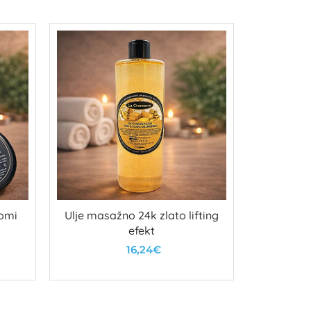
omi
Ulje masažno 24k zlato lifting
Ulje masaž
efekt
16,24€
U košaricu