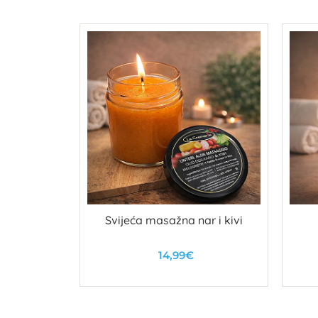
 i noge
Svijeća masažna nar i kivi
14,99€
u
U košaricu