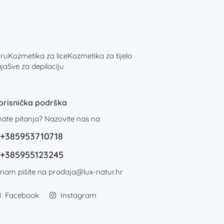
ru
Kozmetika za lice
Kozmetika za tijelo
ja
Sve za depilaciju
orisnička podrška
mate pitanja? Nazovite nas na
+385953710718
+385955123245
i nam pišite na
prodaja@lux-natur.hr
Facebook
Instagram