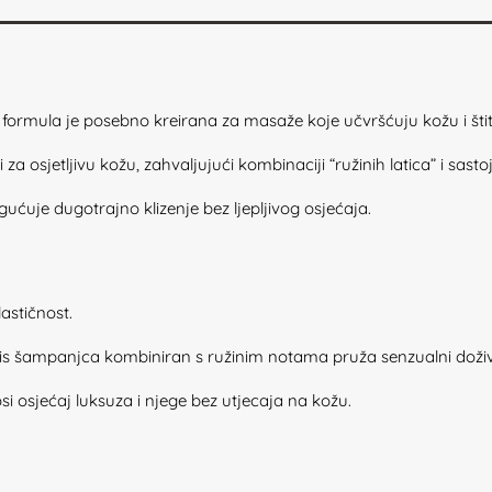
formula je posebno kreirana za masaže koje učvršćuju kožu i štit
a osjetljivu kožu, zahvaljujući kombinaciji “ružinih latica” i sastoj
ćuje dugotrajno klizenje bez ljepljivog osjećaja.
lastičnost.
iris šampanjca kombiniran s ružinim notama pruža senzualni doživl
si osjećaj luksuza i njege bez utjecaja na kožu.