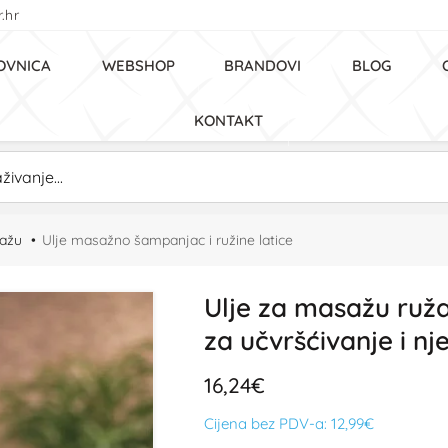
.hr
OVNICA
WEBSHOP
BRANDOVI
BLOG
KONTAKT
sažu
Ulje masažno šampanjac i ružine latice
Ulje za masažu ruža
za učvršćivanje i n
16,24€
Cijena bez PDV-a:
12,99€