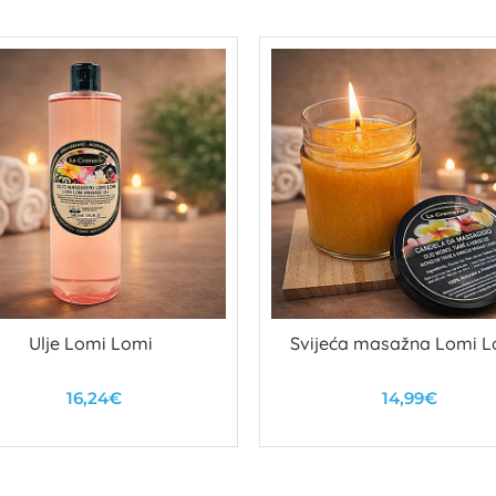
Ulje Lomi Lomi
Svijeća masažna Lomi L
16,24€
14,99€
U košaricu
U košaricu