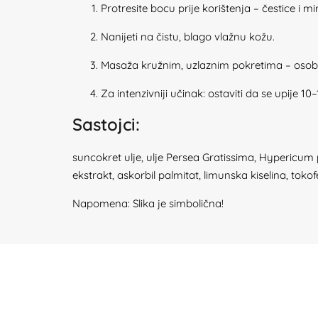
Protresite bocu prije korištenja – čestice i miri
Nanijeti na čistu, blago vlažnu kožu.
Masaža kružnim, uzlaznim pokretima – osob
Za intenzivniji učinak: ostaviti da se upije 10
Sastojci:
suncokret ulje, ulje Persea Gratissima,
Hypericum per
ekstrakt, askorbil palmitat, limunska kiselina, toko
Napomena: Slika je simbolična!