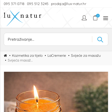
095 371 0718
095 512 3245
prodaja@lux-natur.hr
0
Kozmetika za tijelo
LaCremerie
Svijeće za masažu
Svijeća masažna nar i kivi