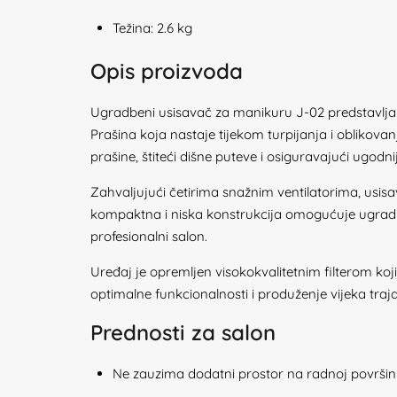
Težina: 2.6 kg
Opis proizvoda
Ugradbeni usisavač za manikuru J-02 predstavlja v
Prašina koja nastaje tijekom turpijanja i oblikovanj
prašine, štiteći dišne puteve i osiguravajući ugodn
Zahvaljujući četirima snažnim ventilatorima, usis
kompaktna i niska konstrukcija omogućuje ugradnju
profesionalni salon.
Uređaj je opremljen visokokvalitetnim filterom koji
optimalne funkcionalnosti i produženje vijeka traj
Prednosti za salon
Ne zauzima dodatni prostor na radnoj površin