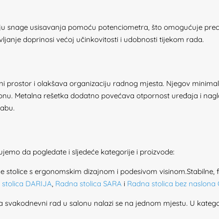
ciju snage usisavanja pomoću potenciometra, što omogućuje pre
janje doprinosi većoj učinkovitosti i udobnosti tijekom rada.
prostor i olakšava organizaciju radnog mjesta. Njegov minimalisti
u. Metalna rešetka dodatno povećava otpornost uređaja i nagla
rabu.
mo da pogledate i sljedeće kategorije i proizvode:
e stolice s ergonomskim dizajnom i podesivom visinom.Stabilne, 
 stolica DARIJA
,
Radna stolica SARA
i
Radna stolica bez naslona
a svakodnevni rad u salonu nalazi se na jednom mjestu. U katego