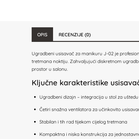
OPIS
RECENZIJE (0)
Ugradbeni usisavač za manikuru J-02 je profesional
tretmana noktiju. Zahvaljujući diskretnom ugradbe
prostor u salonu.
Ključne karakteristike usisav
Ugradbeni dizajn – integracija u stol za ušted
Četiri snažna ventilatora za učinkovito usisava
Stabilan i tih rad tijekom cijelog tretmana
Kompaktna i niska konstrukcija za jednostavnu