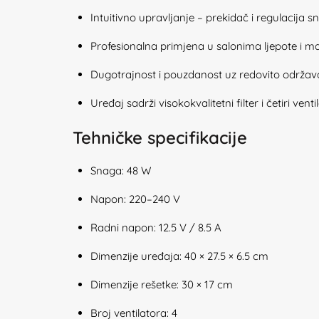
Intuitivno upravljanje – prekidač i regulacija s
Profesionalna primjena u salonima ljepote i m
Dugotrajnost i pouzdanost uz redovito održava
Uređaj sadrži visokokvalitetni filter i četiri ve
Tehničke specifikacije
Snaga: 48 W
Napon: 220–240 V
Radni napon: 12.5 V / 8.5 A
Dimenzije uređaja: 40 × 27.5 × 6.5 cm
Dimenzije rešetke: 30 × 17 cm
Broj ventilatora: 4