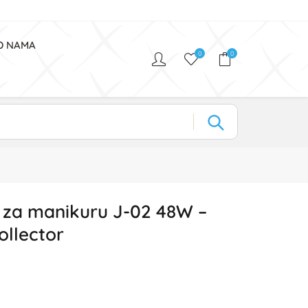
O NAMA
0
0
 za manikuru J-02 48W –
ollector