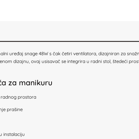
ni uređaj snage 48W s čak četiri ventilatora, dizajniran za snažn
nom dizajnu, ovaj usisavač se integrira u radni stol, štedeći pro
ača za manikuru
u radnog prostora
nje prašine
 instalaciju