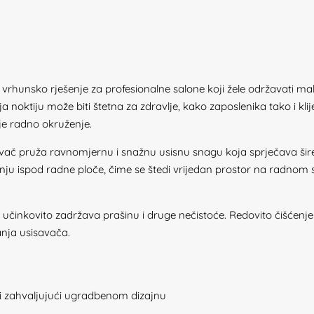
rhunsko rješenje za profesionalne salone koji žele održavati mak
a noktiju može biti štetna za zdravlje, kako zaposlenika tako i kli
ije radno okruženje.
avač pruža ravnomjernu i snažnu usisnu snagu koja sprječava šir
 ispod radne ploče, čime se štedi vrijedan prostor na radnom sto
 učinkovito zadržava prašinu i druge nečistoće. Redovito čišćenje 
anja usisavača.
i zahvaljujući ugradbenom dizajnu