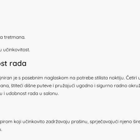
a tretmana.
nu učinkovitost.
ost rada
ran je s posebnim naglaskom na potrebe stilista noktiju. Četiri uči
mana, štiteći dišne puteve i pružajući ugodno i sigurno radno ok
u i udobnost rada u salonu.
irom koji učinkovito zadržavaju prašinu, sprječavajući njeno šir
u.