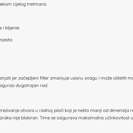
jekom cijelog tretmana
 i klijente
mjesta
enjati jer začepljeni filter smanjuje usisnu snagu i može oštetiti 
 osigurao dugotrajan rad.
rezivanje otvora u radnoj ploči koji je nešto manji od dimenzija 
ok zraka nije blokiran. Time se osigurava maksimalna učinkovitost 