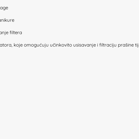
nage
anikure
nje filtera
ntilatora, koje omogućuju učinkovito usisavanje i filtraciju prašine