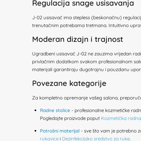
Regulacija snage usisavanja
J-02 usisavač ima stepless (beskonačnu) regula
trenutačnim potrebama tretmana. Intuitivno upravl
Moderan dizajn i trajnost
Ugradbeni usisavač J-02 ne zauzima vrijedan radni 
privlačnim dodatkom svakom profesionalnom salon
materijali garantiraju dugotrajnu i pouzdanu upo
Povezane kategorije
Za kompletno opremanje vašeg salona, preporučuje
Radne stolice
- profesionalne kozmetičke radn
Pogledajte proizvode poput
Kozmetička radna
Potrošni materijal
- sve što vam je potrebno z
rukavice
i
Dezinfekcijsko sredstvo za ruke
.