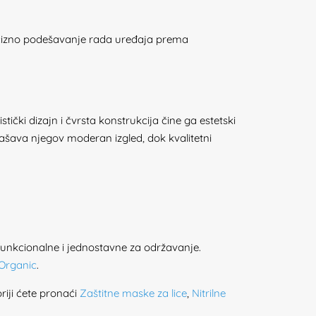
cizno podešavanje rada uređaja prema
čki dizajn i čvrsta konstrukcija čine ga estetski
šava njegov moderan izgled, dok kvalitetni
funkcionalne i jednostavne za održavanje.
 Organic
.
riji ćete pronaći
Zaštitne maske za lice
,
Nitrilne