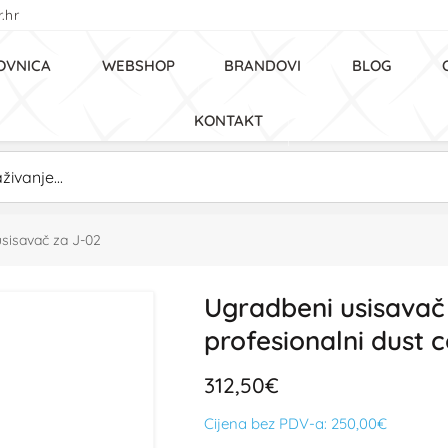
.hr
OVNICA
WEBSHOP
BRANDOVI
BLOG
KONTAKT
sisavač za J-02
Ugradbeni usisavač
profesionalni dust c
312,50€
Cijena bez PDV-a:
250,00€