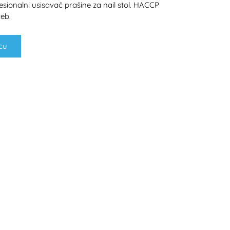
sionalni usisavač prašine za nail stol. HACCP
eb.
cu
H