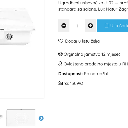
Ugradbeni usisavač za J-02 — profe
standard za salone. Lux Natur Zagr
U košari
Dodaj u listu želja
Orginalno jamstvo 12 mjeseci
Ovlašteno prodajno mjesto u R
Dostupnost:
Po narudžbi
Šifra:
130993