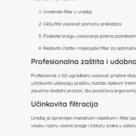
Umetnite filter u uređaj.
Uključite usisavač pomoću prekidača.
Podesite snagu usisavanja prema potrebam
Redovito čistite i mijenjajte filter za optimal
Profesionalna zaštita i udobn
Professional J-02 ugradbeni usisavač prašine dizajni
učinkovito uklanjaju prašinu nastalu tijekom tret
zauzima dodatni prostor, što povećava ergonomij
Učinkovita filtracija
Uređaj je opremljen metalnom rešetkom i filter pap
visoku razinu usisne snage i čistoću zraka u salon