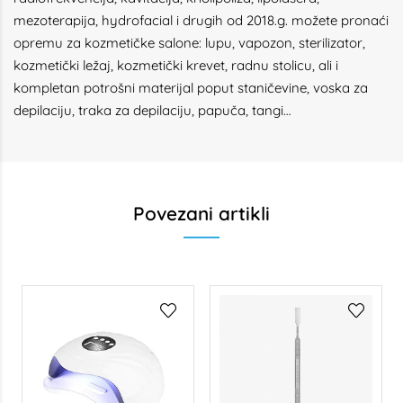
mezoterapija, hydrofacial i drugih od 2018.g. možete pronaći
opremu za kozmetičke salone: lupu, vapozon, sterilizator,
kozmetički ležaj, kozmetički krevet, radnu stolicu, ali i
kompletan potrošni materijal poput staničevine, voska za
depilaciju, traka za depilaciju, papuča, tangi…
Povezani artikli