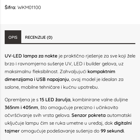
Šifra:
WKM01100
OPIS
RECENZIJE (0)
UV-LED lampa za nokte
je praktično rješenje za sve koji žele
brzo i ravnomjerno sušenje UV, LED i builder gelova, uz
maksimalnu fleksibilnost. Zahvaljujući
kompaktnim
dimenzijama i USB napajanju
, ovaj model je idealan za
salone, mobilne tehničare i kućnu upotrebu.
Opremljena je s
15 LED žarulja
, kombinirane valne duljine
365nm i 405nm
, što omogućuje precizno i učinkovito
očvršćivanje svih vrsta gelova.
Senzor pokreta
automatski
uključuje lampu čim se ruka umetne u uređaj, dok
digitalni
tajmer
omogućuje podešavanje sušenja do
99 sekundi
.