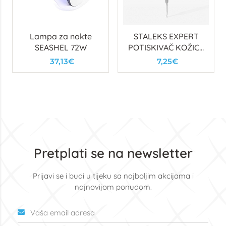
Lampa za nokte
STALEKS EXPERT
SEASHEL 72W
POTISKIVAČ KOŽICE
(RAVNI I PRSTEN)
37,13€
7,25€
Pretplati se na newsletter
Prijavi se i budi u tijeku sa najboljim akcijama i
najnovijom ponudom.