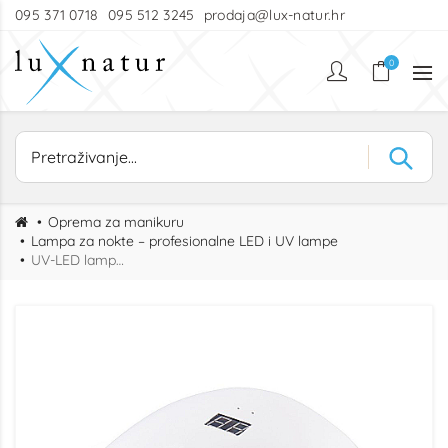
095 371 0718
095 512 3245
prodaja@lux-natur.hr
0
Oprema za manikuru
Lampa za nokte – profesionalne LED i UV lampe
UV-LED lampa za nokte - kompaktna digitalna lampa s USB napajanjem i senzorom pokreta