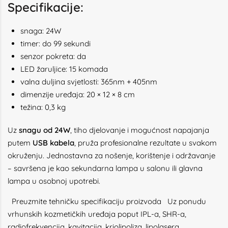
Specifikacije:
snaga: 24W
timer: do 99 sekundi
senzor pokreta: da
LED žaruljice: 15 komada
valna duljina svjetlosti: 365nm + 405nm
dimenzije uređaja: 20 × 12 × 8 cm
težina: 0,3 kg
Uz
snagu od 24W
, tiho djelovanje i mogućnost napajanja
putem
USB kabela
, pruža profesionalne rezultate u svakom
okruženju. Jednostavna za nošenje, korištenje i održavanje
– savršena je kao sekundarna lampa u salonu ili glavna
lampa u osobnoj upotrebi.
Preuzmite tehničku specifikaciju proizvoda
Uz ponudu
vrhunskih kozmetičkih uređaja poput IPL-a, SHR-a,
radiofrekvencija, kavitacija, kriolipoliza, lipolasera,