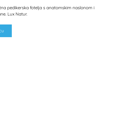
na pedikerska fotelja s anatomskim naslonom i
e. Lux Natur.
cu
H