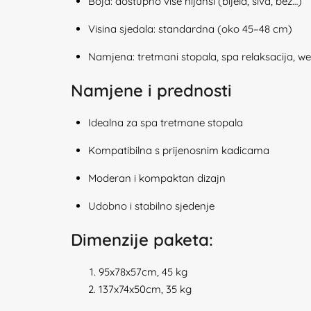
Boja: dostupno više nijansi (bijela, siva, bež…)
Visina sjedala: standardna (oko 45–48 cm)
Namjena: tretmani stopala, spa relaksacija, we
Namjene i prednosti
Idealna za spa tretmane stopala
Kompatibilna s prijenosnim kadicama
Moderan i kompaktan dizajn
Udobno i stabilno sjedenje
Dimenzije paketa:
95x78x57cm, 45 kg
137x74x50cm, 35 kg