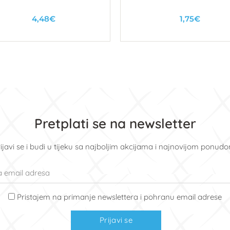
4,48€
1,75€
U košaricu
U košaricu
Pretplati se na newsletter
ijavi se i budi u tijeku sa najboljim akcijama i najnovijom ponud
Pristajem na primanje newslettera i pohranu email adrese
Prijavi se