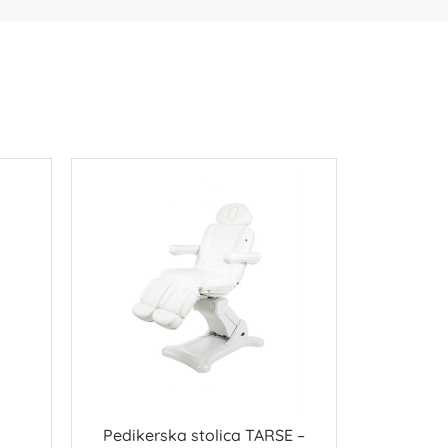
Pedikerska stolica TARSE –
CUBO – e