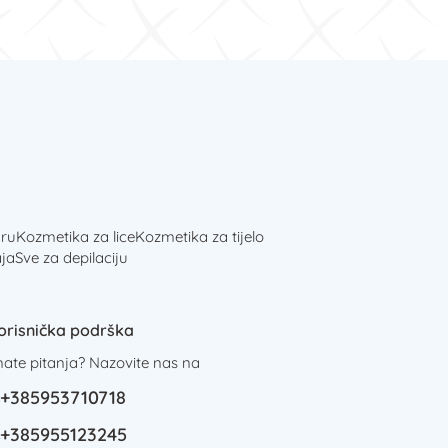
ru
Kozmetika za lice
Kozmetika za tijelo
ja
Sve za depilaciju
orisnička podrška
mate pitanja? Nazovite nas na
+385953710718
+385955123245