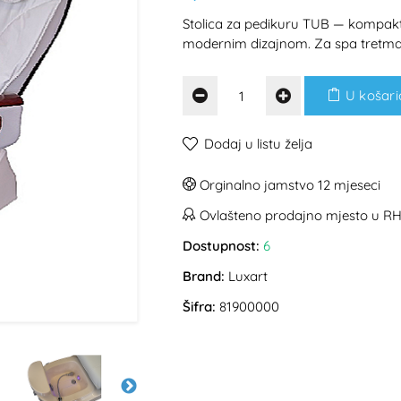
Stolica za pedikuru TUB — kompakt
modernim dizajnom. Za spa tretman
U košari
Dodaj u listu želja
Orginalno jamstvo 12 mjeseci
Ovlašteno prodajno mjesto u R
Dostupnost:
6
Brand:
Luxart
Šifra:
81900000