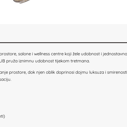
prostore, salone i wellness centre koji žele udobnost i jednosta
 TUB pruža iznimnu udobnost tijekom tretmana.
je prostore, dok njen oblik doprinosi dojmu luksuza i smirenost
saciju.
ti)