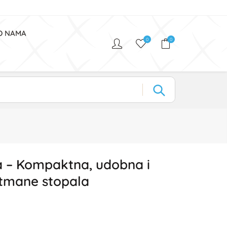
O NAMA
0
0
ca – Kompaktna, udobna i
etmane stopala