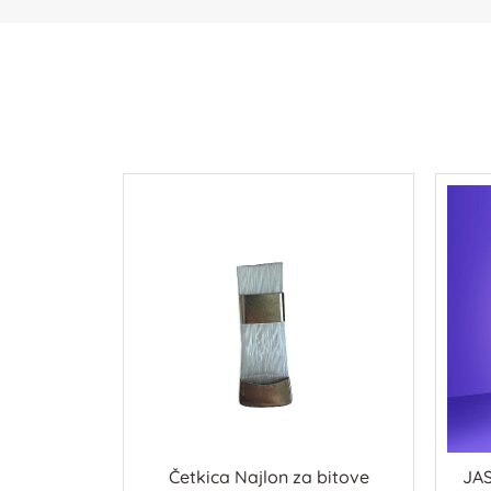
IJEŠTA ZA
Četkica Najlon za bitove
JAS