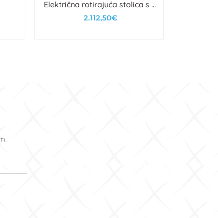
Električna rotirajuća stolica s 3
stolica s
motora
2.112,50€
U košaricu
om.