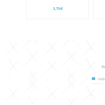
2MM
3,75€
u
U košaricu
Pr