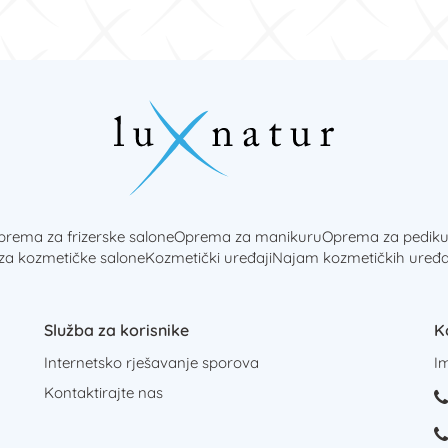
rema za frizerske salone
Oprema za manikuru
Oprema za pediku
 za kozmetičke salone
Kozmetički uređaji
Najam kozmetičkih uređa
Služba za korisnike
K
Internetsko rješavanje sporova
I
Kontaktirajte nas