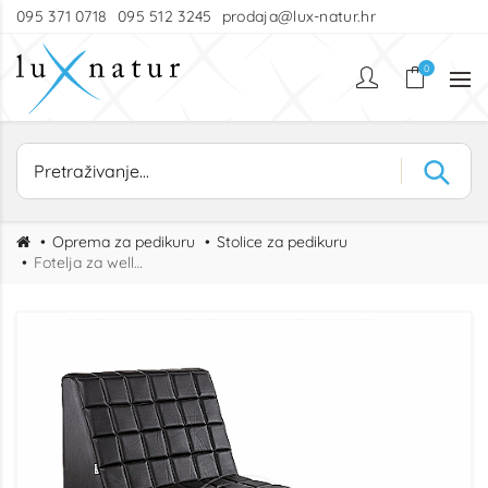
095 371 0718
095 512 3245
prodaja@lux-natur.hr
0
Oprema za pedikuru
Stolice za pedikuru
Fotelja za wellness stopala Foot Base Single