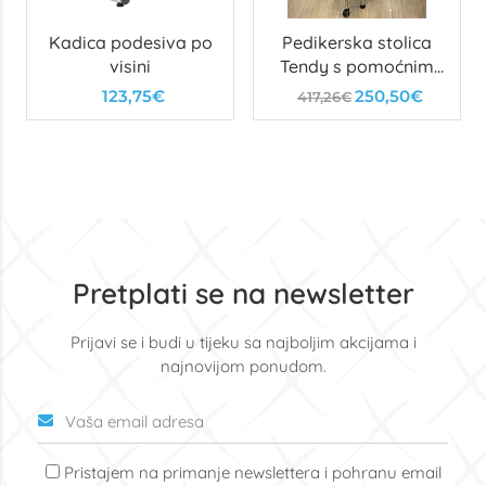
Kadica podesiva po
Pedikerska stolica
visini
Tendy s pomoćnim
tabureom i ladicama
123,75€
250,50€
417,26€
Pretplati se na newsletter
Prijavi se i budi u tijeku sa najboljim akcijama i
najnovijom ponudom.
Pristajem na primanje newslettera i pohranu email