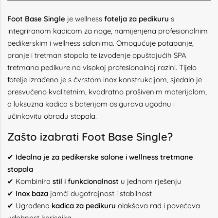
Foot Base Single
je wellness
fotelja za pedikuru
s
integriranom kadicom za noge, namijenjena profesionalnim
pedikerskim i wellness salonima. Omogućuje potapanje,
pranje i tretman stopala te izvođenje opuštajućih SPA
tretmana pedikure na visokoj profesionalnoj razini. Tijelo
fotelje izrađeno je s čvrstom inox konstrukcijom, sjedalo je
presvučeno kvalitetnim, kvadratno prošivenim materijalom,
a luksuzna kadica s baterijom osigurava ugodnu i
učinkovitu obradu stopala.
Zašto izabrati
Foot Base Single
?
✔
Idealna je za pedikerske salone i wellness tretmane
stopala
✔ Kombinira
stil i funkcionalnost
u jednom rješenju
✔
Inox baza
jamči dugotrajnost i stabilnost
✔ Ugrađena
kadica za pedikuru
olakšava rad i povećava
udobnost korisnika