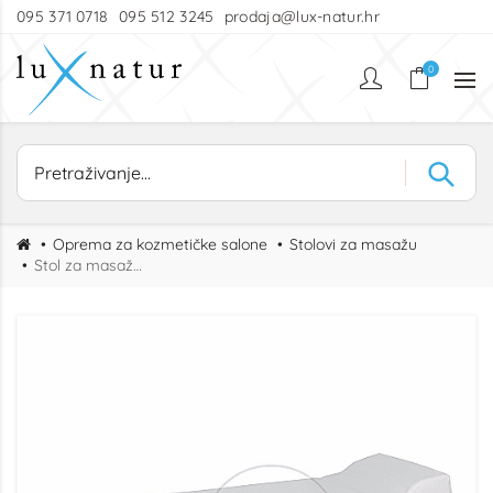
095 371 0718
095 512 3245
prodaja@lux-natur.hr
0
Oprema za kozmetičke salone
Stolovi za masažu
Stol za masažu Spa Wood