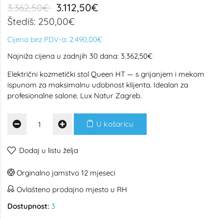
3.112,50€
3.362,50€
Štediš: 250,00€
Cijena bez PDV-a:
2.490,00€
Najniža cijena u zadnjih 30 dana: 3.362,50€
Električni kozmetički stol Queen HT — s grijanjem i mekom
ispunom za maksimalnu udobnost klijenta. Idealan za
profesionalne salone. Lux Natur Zagreb.
U košaricu
Dodaj u listu želja
Orginalno jamstvo 12 mjeseci
Ovlašteno prodajno mjesto u RH
Dostupnost:
3