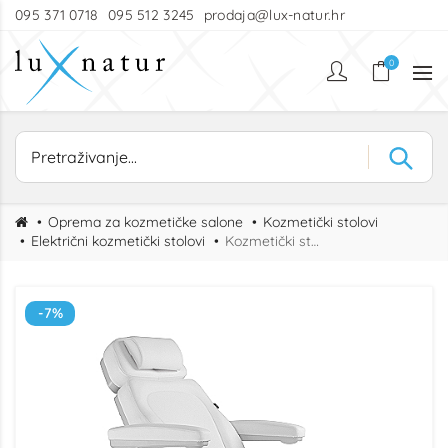
095 371 0718
095 512 3245
prodaja@lux-natur.hr
0
Oprema za kozmetičke salone
Kozmetički stolovi
Električni kozmetički stolovi
Kozmetički stol Queen HT s grijanjem i mekom ispunom
-7%