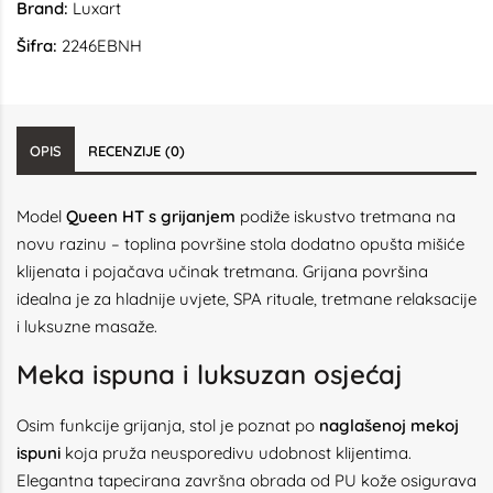
Brand:
Luxart
Šifra:
2246EBNH
OPIS
RECENZIJE (0)
Model
Queen HT s grijanjem
podiže iskustvo tretmana na
novu razinu – toplina površine stola dodatno opušta mišiće
klijenata i pojačava učinak tretmana. Grijana površina
idealna je za hladnije uvjete, SPA rituale, tretmane relaksacije
i luksuzne masaže.
Meka ispuna i luksuzan osjećaj
Osim funkcije grijanja, stol je poznat po
naglašenoj mekoj
ispuni
koja pruža neusporedivu udobnost klijentima.
Elegantna tapecirana završna obrada od PU kože osigurava