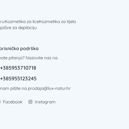
ru
Kozmetika za lice
Kozmetika za tijelo
ja
Sve za depilaciju
orisnička podrška
mate pitanja? Nazovite nas na
+385953710718
+385955123245
i nam pišite na
prodaja@lux-natur.hr
Facebook
Instagram