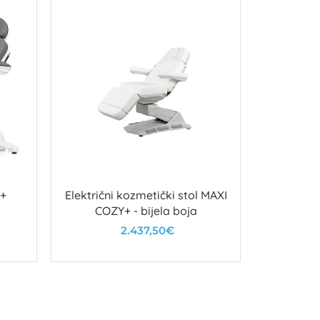
 +
Električni kozmetički stol MAXI
Kozmet
COZY+ - bijela boja
elektri
2.437,50€
U košaricu