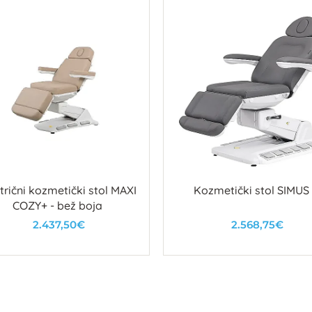
trični kozmetički stol MAXI
Kozmetički stol SIMUS
COZY+ - bež boja
2.437,50€
2.568,75€
U košaricu
U košaricu