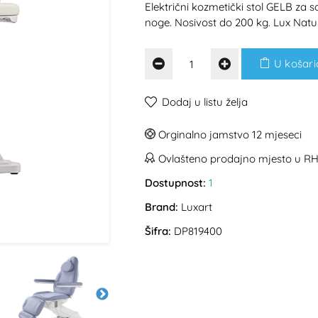
Električni kozmetički stol GELB za sa
noge. Nosivost do 200 kg. Lux Natu
U košari
Dodaj u listu želja
Orginalno jamstvo 12 mjeseci
Ovlašteno prodajno mjesto u R
Dostupnost:
1
Brand:
Luxart
Šifra:
DP819400