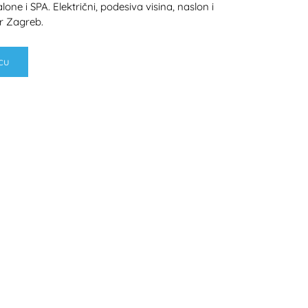
lone i SPA. Električni, podesiva visina, naslon i
r Zagreb.
cu
H