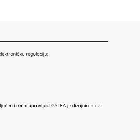
ektroničku regulaciju:
ljučen i
ručni upravljač
. GALEA je dizajnirana za