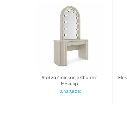
t Door
Stol za šminkanje Charm's
Elek
Makeup
2.437,50€
u
U košaricu