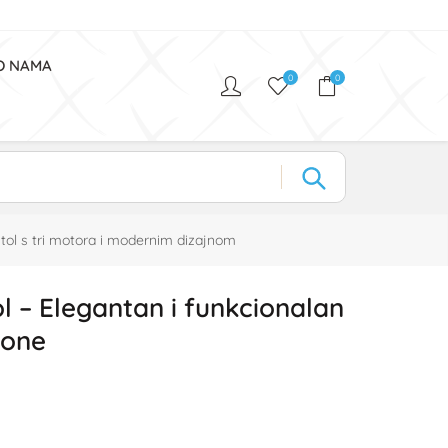
O NAMA
0
0
stol s tri motora i modernim dizajnom
l – Elegantan i funkcionalan
lone