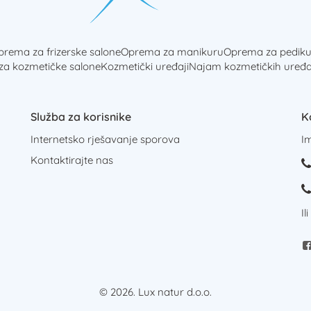
rema za frizerske salone
Oprema za manikuru
Oprema za pediku
 za kozmetičke salone
Kozmetički uređaji
Najam kozmetičkih uređa
Služba za korisnike
K
Internetsko rješavanje sporova
I
Kontaktirajte nas
Il
© 2026. Lux natur d.o.o.