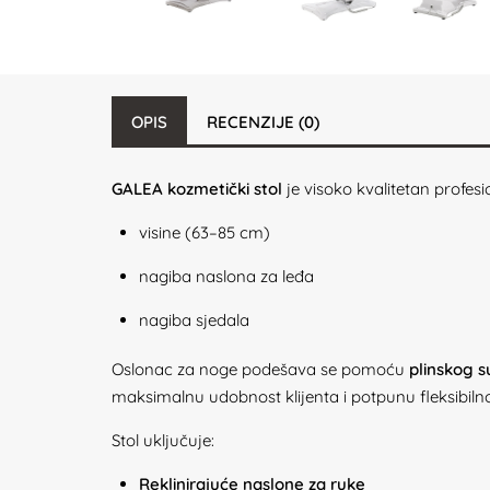
OPIS
RECENZIJE (0)
GALEA kozmetički stol
je visoko kvalitetan profes
visine (63–85 cm)
nagiba naslona za leđa
nagiba sjedala
Oslonac za noge podešava se pomoću
plinskog s
maksimalnu udobnost klijenta i potpunu fleksibiln
Stol uključuje:
Reklinirajuće naslone za ruke