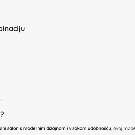
inaciju
n
a?
onalni salon s modernim dizajnom i visokom udobnošću
, ovaj mode