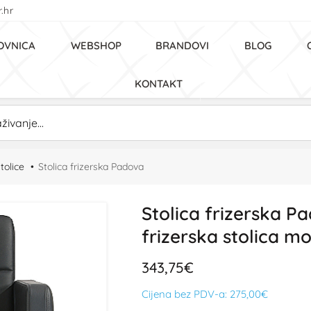
.hr
OVNICA
WEBSHOP
BRANDOVI
BLOG
KONTAKT
tolice
Stolica frizerska Padova
Stolica frizerska P
frizerska stolica m
343,75€
Cijena bez PDV-a:
275,00€