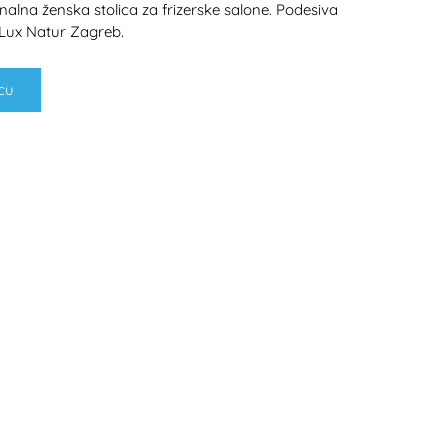
nalna ženska stolica za frizerske salone. Podesiva
. Lux Natur Zagreb.
cu
H