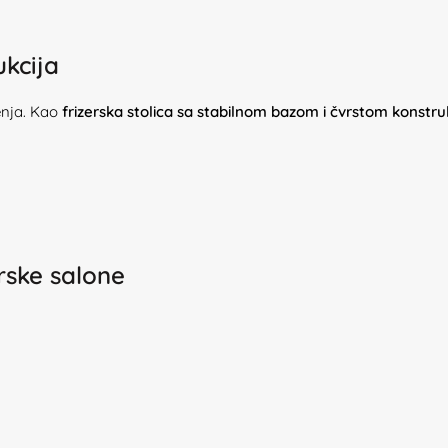
ukcija
enja. Kao
frizerska stolica sa stabilnom bazom i čvrstom konstr
rske salone