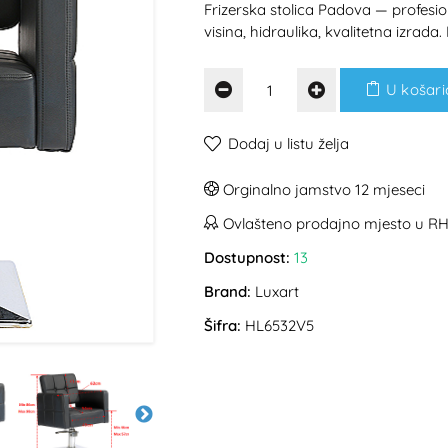
Frizerska stolica Padova — profesio
visina, hidraulika, kvalitetna izrada
U košari
Dodaj u listu želja
Orginalno jamstvo 12 mjeseci
Ovlašteno prodajno mjesto u R
Dostupnost:
13
Brand:
Luxart
Šifra:
HL6532V5