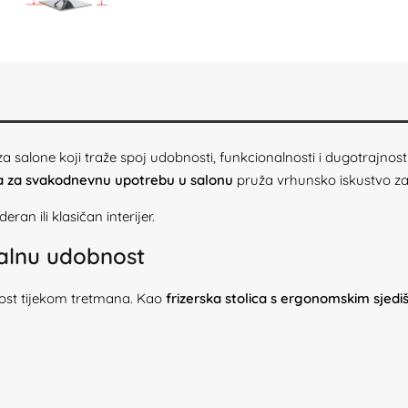
za salone koji traže spoj udobnosti, funkcionalnosti i dugotrajnos
ma za svakodnevnu upotrebu u salonu
pruža vrhunsko iskustvo za k
an ili klasičan interijer.
alnu udobnost
nost tijekom tretmana. Kao
frizerska stolica s ergonomskim sjed