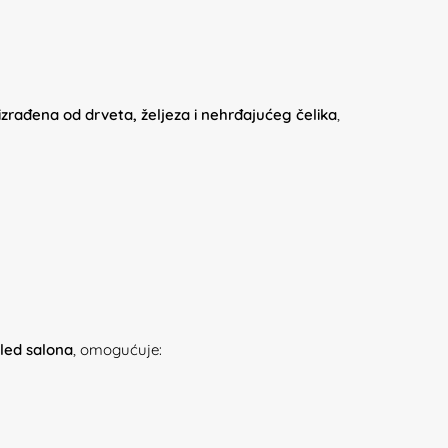
 izrađena od drveta, željeza i nehrđajućeg čelika
,
gled salona
, omogućuje: