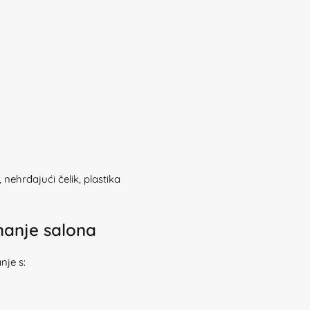
, nehrđajući čelik, plastika
manje salona
je s: