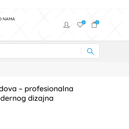
O NAMA
0
0
adova – profesionalna
odernog dizajna