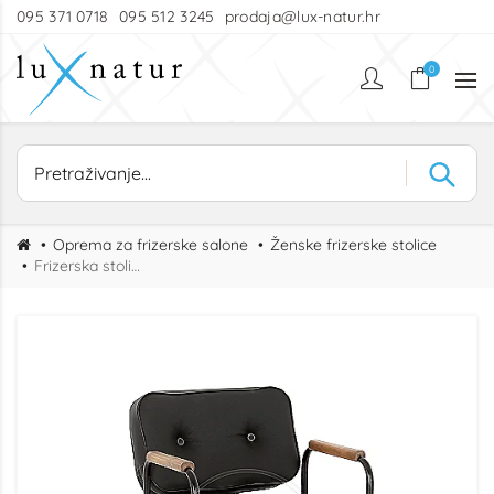
095 371 0718
095 512 3245
prodaja@lux-natur.hr
0
Oprema za frizerske salone
Ženske frizerske stolice
Frizerska stolica Noah Color QSL