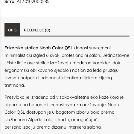
Šifra:
AL30102000285
OPIS
RECENZIJE (0)
Frizerska stolica Noah Color QSL
donosi suvremeni
minimalistički izgled u svaki profesionalni salon. Jednostavne
i čiste linije ove stolice izražavaju moderan karakter, dok
ergonomski oblikovano sjedalo i naslon za leđa pružaju
izvrsnu potporu i udobnost klijentima tijekom cijelog
tretmana.
Presvlaka je izrađena od visokokvalitetne eko kože koja je
otporna na habanje i jednostavna za održavanje. Noah
Color QSL dostupan je u bogatom izboru boja prema
službenom Alpeda color chartu, omogućujući
personalizaciju prema dizajnu interijera salona.