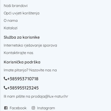
Naši brandovi
Opći uvjeti korištenja
O nama
Katalozi
Služba za korisnike
Internetsko rješavanje sporova
Kontaktirajte nas
Korisnička podrška
Imate pitanja? Nazovite nas na
+385953710718
+385955123245
Ili nam pišite na
prodaja@lux-natur.hr
Facebook
Instagram