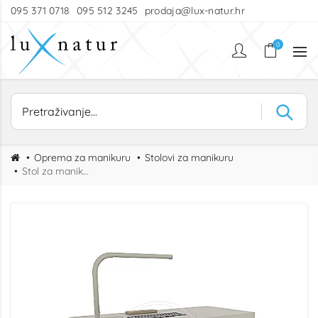
095 371 0718
095 512 3245
prodaja@lux-natur.hr
0
Oprema za manikuru
Stolovi za manikuru
Stol za manikuru Lilya