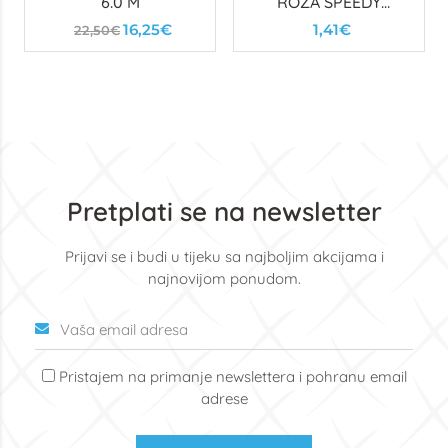
6.0 M
ROZA SPEEDY
100/100
16,25€
1,41€
22,50€
POLUMJESEC
Pretplati se na newsletter
Prijavi se i budi u tijeku sa najboljim akcijama i
najnovijom ponudom.
Pristajem na primanje newslettera i pohranu email
adrese