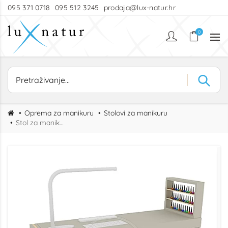
095 371 0718
095 512 3245
prodaja@lux-natur.hr
0
Oprema za manikuru
Stolovi za manikuru
Stol za manikuru BOHO