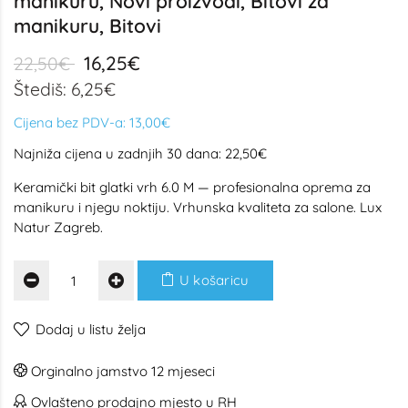
manikuru, Novi proizvodi, Bitovi za
manikuru, Bitovi
16,25€
22,50€
Štediš: 6,25€
Cijena bez PDV-a:
13,00€
Najniža cijena u zadnjih 30 dana: 22,50€
Keramički bit glatki vrh 6.0 M — profesionalna oprema za
manikuru i njegu noktiju. Vrhunska kvaliteta za salone. Lux
Natur Zagreb.
U košaricu
Dodaj u listu želja
Orginalno jamstvo 12 mjeseci
Ovlašteno prodajno mjesto u RH