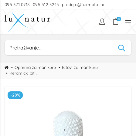
095 371 0718
095 512 3245
prodaja@lux-natur.hr
0
Oprema za manikuru
Bitovi za manikuru
Keramički bit glatki vrh 6.0 M
-28%