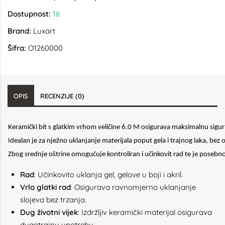
Dostupnost:
18
Brand:
Luxart
Šifra:
O1260000
OPIS
RECENZIJE (0)
Keramički bit s glatkim vrhom veličine 6.0 M osigurava maksimalnu sigur
Idealan je za nježno uklanjanje materijala poput gela i trajnog laka, bez
Zbog srednje oštrine omogućuje kontroliran i učinkovit rad te je poseb
Rad
: Učinkovito uklanja gel, gelove u boji i akril.
Vrlo glatki rad
: Osigurava ravnomjerno uklanjanje
slojeva bez trzanja.
Dug životni vijek
: Izdržljiv keramički materijal osigurava
dugotrajnu upotrebu.