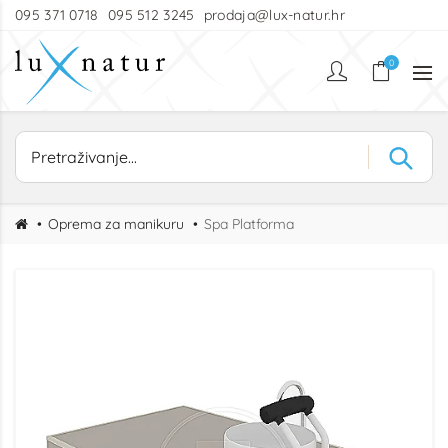
095 371 0718
095 512 3245
prodaja@lux-natur.hr
0
Oprema za manikuru
Spa Platforma