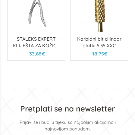
STALEKS EXPERT
Karbidni bit cilindar
KLIJEŠTA ZA KOŽICU
glatki 5.35 XXC
100, 7MM
33,68€
18,75€
Pretplati se na newsletter
Prijavi se i budi u tijeku sa najboljim akcijama i
najnovijom ponudom.