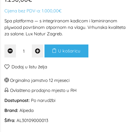
Cijena bez PDV-a:
1.000,00€
Spa platforma — s integriranom kadicom i laminiranom
plywood površinom otpornom na vlagu. Vrhunska kvaliteta
za salone. Lux Natur Zagreb.
U košaricu
Dodaj u listu želja
Orginalno jamstvo 12 mjeseci
Ovlašteno prodajno mjesto u RH
Dostupnost:
Po narudžbi
Brand:
Alpeda
Šifra:
AL30109000013