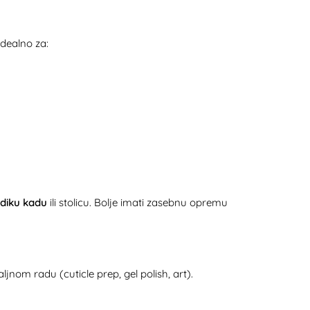
Idealno za:
ediku kadu
ili stolicu. Bolje imati zasebnu opremu
jnom radu (cuticle prep, gel polish, art).