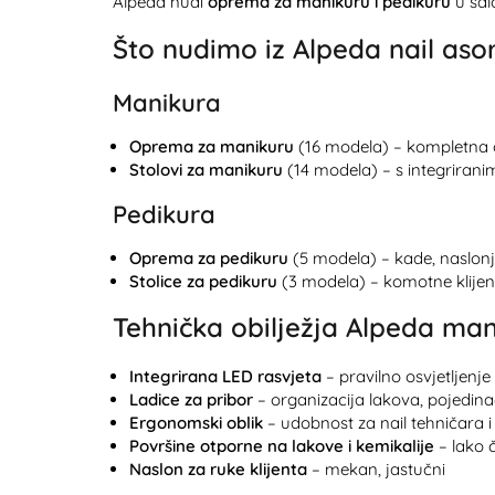
Alpeda nudi
oprema za manikuru i pedikuru
u sal
Što nudimo iz Alpeda nail as
Manikura
Oprema za manikuru
(16 modela) – kompletna 
Stolovi za manikuru
(14 modela) – s integrirani
Pedikura
Oprema za pedikuru
(5 modela) – kade, naslonja
Stolice za pedikuru
(3 modela) – komotne klijen
Tehnička obilježja Alpeda m
Integrirana LED rasvjeta
– pravilno osvjetljenje 
Ladice za pribor
– organizacija lakova, pojedina
Ergonomski oblik
– udobnost za nail tehničara i 
Površine otporne na lakove i kemikalije
– lako 
Naslon za ruke klijenta
– mekan, jastučni