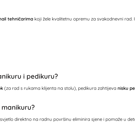
nail tehničarima
koji žele kvalitetnu opremu za svakodnevni rad. 
manikuru i pedikuru?
ok
(za rad s rukama klijenta na stolu), pedikura zahtijeva
nisku p
a manikuru?
vjetlo direktno na radnu površinu eliminira sjene i pomaže u detal