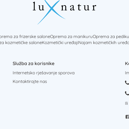
rema za frizerske salone
Oprema za manikuru
Oprema za pediku
 za kozmetičke salone
Kozmetički uređaji
Najam kozmetičkih uređa
Služba za korisnike
K
Internetsko rješavanje sporova
I
Kontaktirajte nas
Il