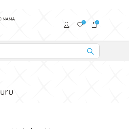
O NAMA
0
0
kuru