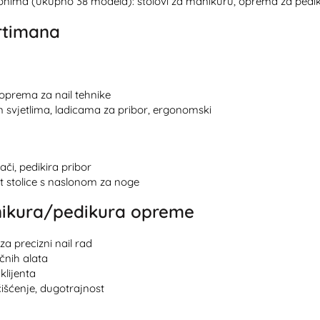
onima (ukupno 38 modela): stolovi za manikuru, oprema za pedikuru
ortimana
oprema za nail tehnike
m svjetlima, ladicama za pribor, ergonomski
či, pedikira pribor
t stolice s naslonom za noge
anikura/pedikura opreme
za precizni nail rad
čnih alata
klijenta
čišćenje, dugotrajnost