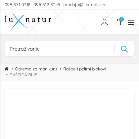
095 371 0718
095 512 3245
prodaja@lux-natur.hr
0
Oprema za manikuru
Rašpe i polirni blokovi
RAŠPICA BIJELA 100/180