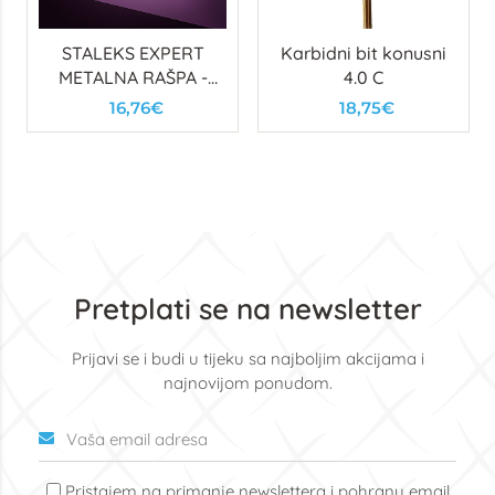
STALEKS EXPERT
Karbidni bit konusni
METALNA RAŠPA -
4.0 C
BAZA
16,76€
18,75€
Pretplati se na newsletter
Prijavi se i budi u tijeku sa najboljim akcijama i
najnovijom ponudom.
Pristajem na primanje newslettera i pohranu email