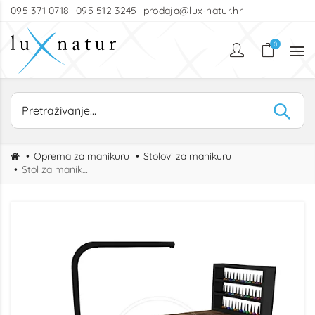
095 371 0718
095 512 3245
prodaja@lux-natur.hr
0
Oprema za manikuru
Stolovi za manikuru
Stol za manikuru VEGA