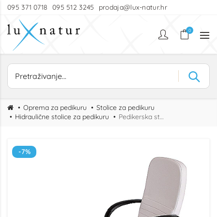
095 371 0718
095 512 3245
prodaja@lux-natur.hr
0
Oprema za pedikuru
Stolice za pedikuru
Hidraulične stolice za pedikuru
Pedikerska stolica ASTRA – Hidraulička stolica s kadicom i podesivim osloncem za stopala
-7%