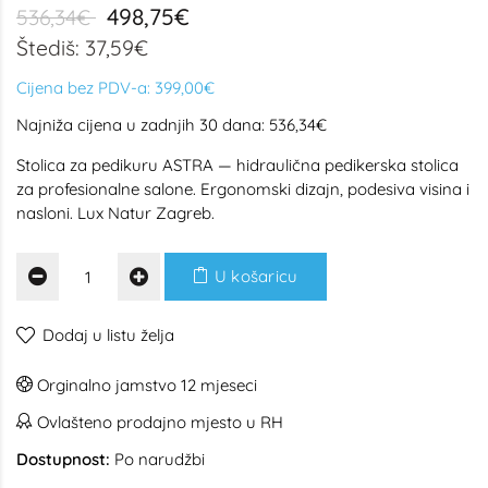
498,75€
536,34€
Štediš: 37,59€
Cijena bez PDV-a:
399,00€
Najniža cijena u zadnjih 30 dana: 536,34€
Stolica za pedikuru ASTRA — hidraulična pedikerska stolica
za profesionalne salone. Ergonomski dizajn, podesiva visina i
nasloni. Lux Natur Zagreb.
U košaricu
Dodaj u listu želja
Orginalno jamstvo 12 mjeseci
Ovlašteno prodajno mjesto u RH
Dostupnost:
Po narudžbi