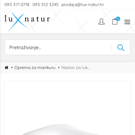
095 371 0718
095 512 3245
prodaja@lux-natur.hr
0
Oprema za manikuru
Naslon za ruke za manikuru Croissant