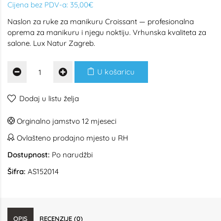
Cijena bez PDV-a:
35,00€
Naslon za ruke za manikuru Croissant — profesionalna
oprema za manikuru i njegu noktiju. Vrhunska kvaliteta za
salone. Lux Natur Zagreb.
U košaricu
Dodaj u listu želja
Orginalno jamstvo 12 mjeseci
Ovlašteno prodajno mjesto u RH
Dostupnost:
Po narudžbi
Šifra:
AS152014
OPIS
RECENZIJE (0)