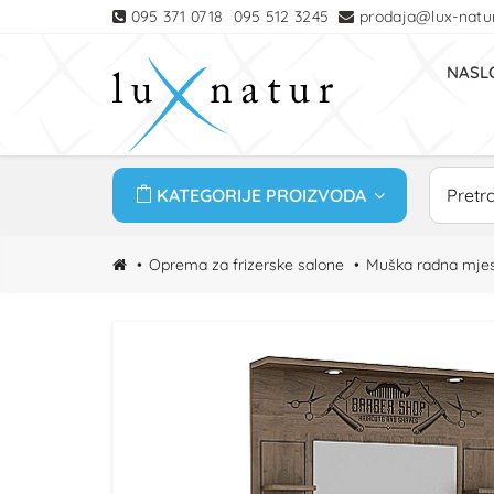
095 371 0718
095 512 3245
prodaja@lux-natur
NASL
KATEGORIJE PROIZVODA
Oprema za frizerske salone
Muška radna mje