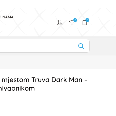
O NAMA
0
0
 mjestom Truva Dark Man –
umivaonikom