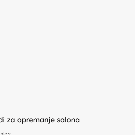
odi za opremanje salona
je s: