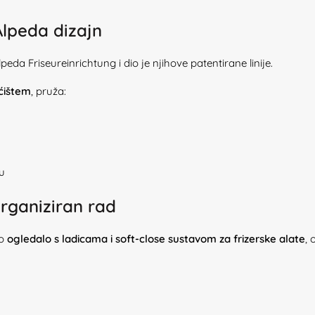
Alpeda dizajn
a Friseureinrichtung i dio je njihove patentirane linije.
ućištem
, pruža:
u
organiziran rad
ao
ogledalo s ladicama i soft-close sustavom za frizerske alate
,