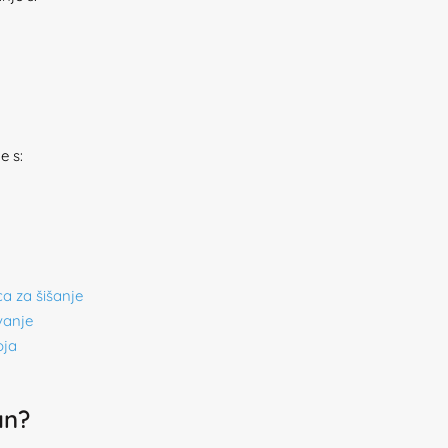
e s:
a za šišanje
vanje
oja
an?