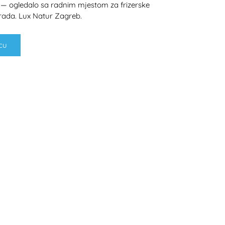
 — ogledalo sa radnim mjestom za frizerske
izrada. Lux Natur Zagreb.
cu
H