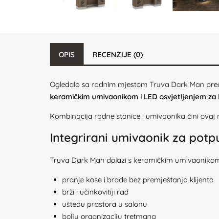
OPIS
RECENZIJE (0)
Ogledalo sa radnim mjestom Truva Dark Man preds
keramičkim umivaonikom i LED osvjetljenjem z
Kombinacija radne stanice i umivaonika čini ovaj mo
Integrirani umivaonik za pot
Truva Dark Man dolazi s keramičkim umivaoniko
pranje kose i brade bez premještanja klijenta
brži i učinkovitiji rad
uštedu prostora u salonu
bolju organizaciju tretmana