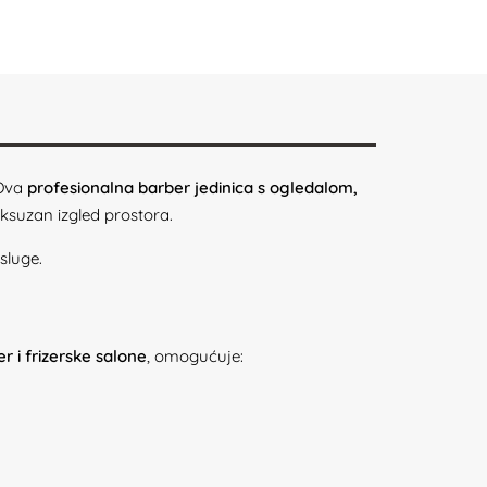
 Ova
profesionalna barber jedinica s ogledalom,
suzan izgled prostora.
sluge.
 i frizerske salone
, omogućuje: