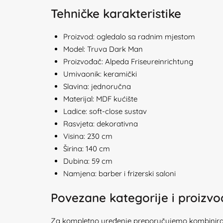
Tehničke karakteristike
Proizvod: ogledalo sa radnim mjestom
Model: Truva Dark Man
Proizvođač: Alpeda Friseureinrichtung
Umivaonik: keramički
Slavina: jednoručna
Materijal: MDF kućište
Ladice: soft-close sustav
Rasvjeta: dekorativna
Visina: 230 cm
Širina: 140 cm
Dubina: 59 cm
Namjena: barber i frizerski saloni
Povezane kategorije i proizv
Za kompletno uređenje preporučujemo kombiniran