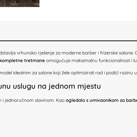
tavlja vrhunsko rješenje za moderne barber i frizerske salone.
a kompletne tretmane
omogućuje maksimalnu funkcionalnost i luk
del idealnim za salone koji žele optimizirati rad i podići razinu u
punu uslugu na jednom mjestu
m i jednoručnom slavinom. Kao
ogledalo s umivaonikom za barber