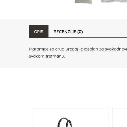
OPIS
RECENZIJE (0)
Maramice za cryo uređaj je idealan za svakodnevnu
svakom tretmanu.
tač za
minkanje