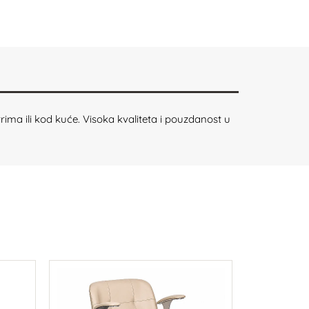
ma ili kod kuće. Visoka kvaliteta i pouzdanost u
LAFOM
ST