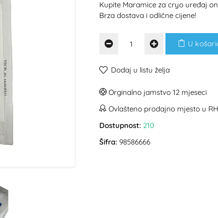
Kupite Maramice za cryo uređaj onl
Brza dostava i odlične cijene!
U košari
Dodaj u listu želja
Orginalno jamstvo 12 mjeseci
Ovlašteno prodajno mjesto u R
Dostupnost:
210
Šifra:
98586666