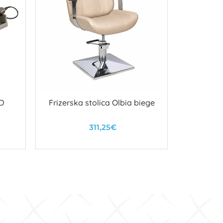
ND
Frizerska stolica Olbia biege
311,25€
U košaricu