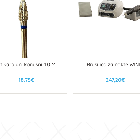
it karbidni konusni 4.0 M
Brusilica za nokte WI
18,75€
247,20€
U košaricu
U košaricu