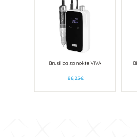
u
Brusilica za nokte VIVA
B
86,25€
U košaricu