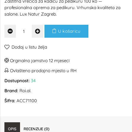
Zaštitna vrećica za kadicu za pedikuru 100 ko —
profesionalna oprema za pedikuru. Vrhunska kvaliteta za
salone. Lux Natur Zagreb.
U košaricu
Dodaj u listu želja
Orginalno jamstvo 12 mjeseci
Ovlašteno prodajno mjesto u RH
Dostupnost:
34
Brand:
Roi.al.
Šifra:
ACC71100
OPIS
RECENZIJE (0)