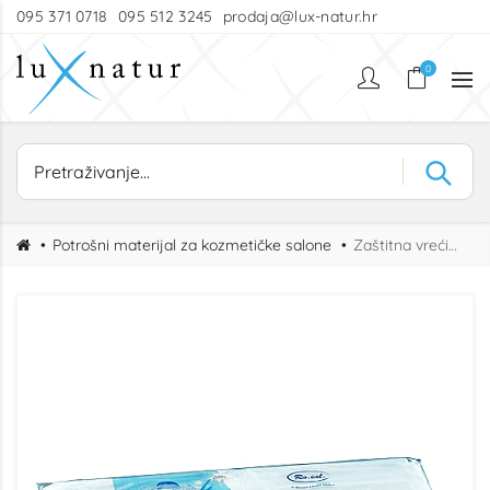
095 371 0718
095 512 3245
prodaja@lux-natur.hr
0
Potrošni materijal za kozmetičke salone
Zaštitna vrećica za kadicu za pedikuru 100 kom