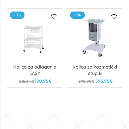
-8%
-1%
Kolica za odlaganje
Kolica za kozmetički
EASY
stup B
198,75€
573,75€
215,34€
579,00€