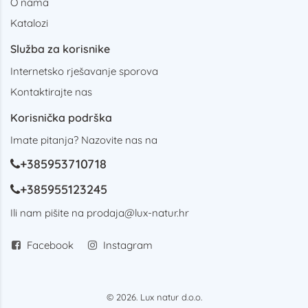
O nama
Katalozi
Služba za korisnike
Internetsko rješavanje sporova
Kontaktirajte nas
Korisnička podrška
Imate pitanja? Nazovite nas na
+385953710718
+385955123245
Ili nam pišite na
prodaja@lux-natur.hr
Facebook
Instagram
© 2026. Lux natur d.o.o.