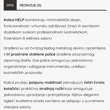
OPIS
RECENZIJE (0)
Kolica HELP
kombiniraju minimalistički dizajn,
funkcionalnost i vrhunsku izdržljivost, čineći ih savršenim
dodatkom svakom profesionalnom kozmetičkom,
frizerskom ili wellness salonu.
Izrađena su od čvrstog bijelog metalnog okvira i opremljena
s
tri prostrane staklene police
izrađene od prozirnog,
otpornog stakla. Ove police omogućuju jednostavno
organiziranje i odlaganje instrumenata, uređaja i
kozmetičkih proizvoda.
Kolica pružaju
potpunu mobilnost
zahvaljujući
četiri čvrsta
kotačića
i praktičnoj
stražnjoj ručki
koja omogućuje
jednostavno upravljanje i premještanje. Njihov elegantni
izgled i kvalitetna izrada savršeno se uklapaju u suvremene
interijere salona.