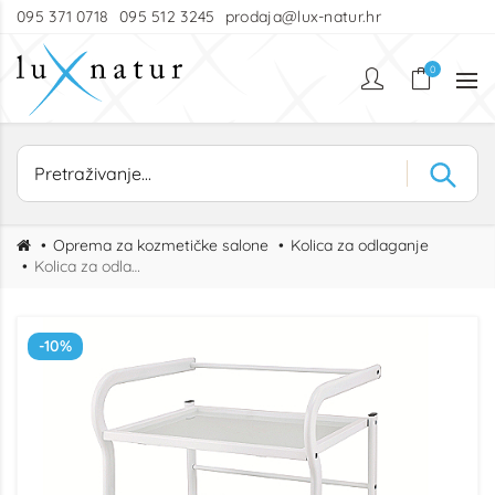
095 371 0718
095 512 3245
prodaja@lux-natur.hr
0
Oprema za kozmetičke salone
Kolica za odlaganje
Kolica za odlaganje HELP
-10%