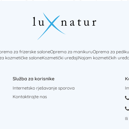
rema za frizerske salone
Oprema za manikuru
Oprema za pediku
 za kozmetičke salone
Kozmetički uređaji
Najam kozmetičkih uređa
Služba za korisnike
K
Internetsko rješavanje sporova
I
Kontaktirajte nas
Il