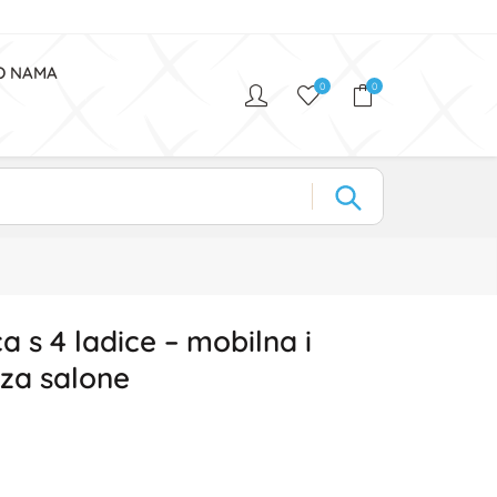
O NAMA
0
0
 s 4 ladice – mobilna i
za salone