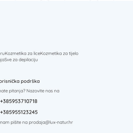
ru
Kozmetika za lice
Kozmetika za tijelo
ja
Sve za depilaciju
orisnička podrška
mate pitanja? Nazovite nas na
+385953710718
+385955123245
i nam pišite na
prodaja@lux-natur.hr