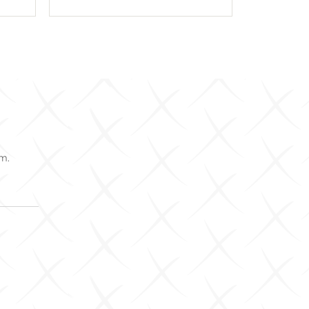
U košaricu
om.