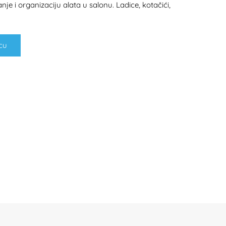
e i organizaciju alata u salonu. Ladice, kotačići,
cu
H