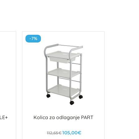
-7%
-8%
ILE+
Kolica za odlaganje PART
Kolica
105,00€
112,65€
2