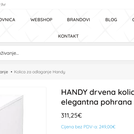
.hr
OVNICA
WEBSHOP
BRANDOVI
BLOG
KONTAKT
ganje
Kolica za odlaganje Handy
HANDY drvena kolica
elegantna pohrana 
311,25€
Cijena bez PDV-a:
249,00€