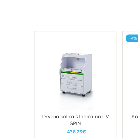
-1%
je MOBILE
Drvena kolica s ladicama UV
Ko
SPIN
436,25€