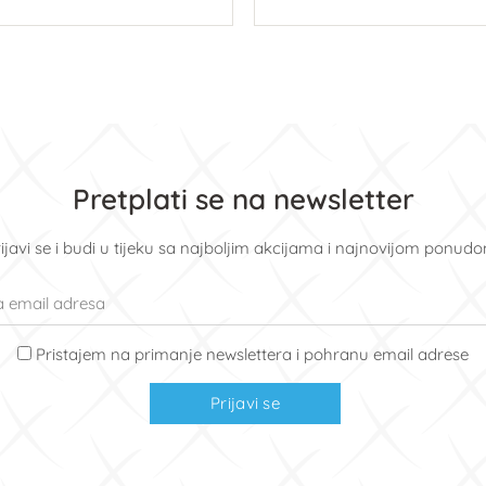
U košaricu
U košaricu
Pretplati se na newsletter
ijavi se i budi u tijeku sa najboljim akcijama i najnovijom ponud
Pristajem na primanje newslettera i pohranu email adrese
Prijavi se