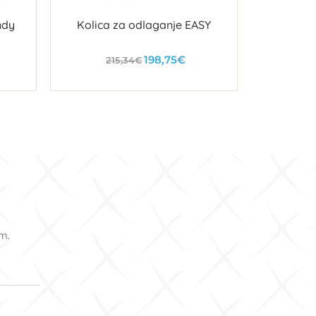
ndy
Kolica za odlaganje EASY
Kolica
198,75€
215,34€
1
U košaricu
om.