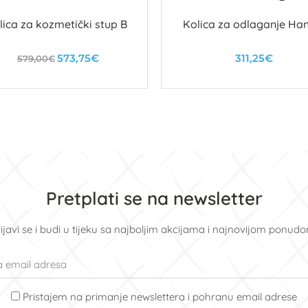
lica za kozmetički stup B
Kolica za odlaganje Ha
573,75€
311,25€
579,00€
U košaricu
U košaricu
Pretplati se na newsletter
ijavi se i budi u tijeku sa najboljim akcijama i najnovijom ponud
Pristajem na primanje newslettera i pohranu email adrese