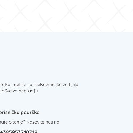
ru
Kozmetika za lice
Kozmetika za tijelo
ja
Sve za depilaciju
orisnička podrška
mate pitanja? Nazovite nas na
+385953710718