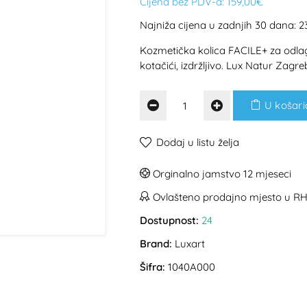
Cijena bez PDV-a:
159,00€
Najniža cijena u zadnjih 30 dana: 
Kozmetička kolica FACILE+ za odlaga
kotačići, izdržljivo. Lux Natur Zagre
U košari
Dodaj u listu želja
Orginalno jamstvo 12 mjeseci
Ovlašteno prodajno mjesto u R
Dostupnost:
24
Brand:
Luxart
Šifra:
1040A000