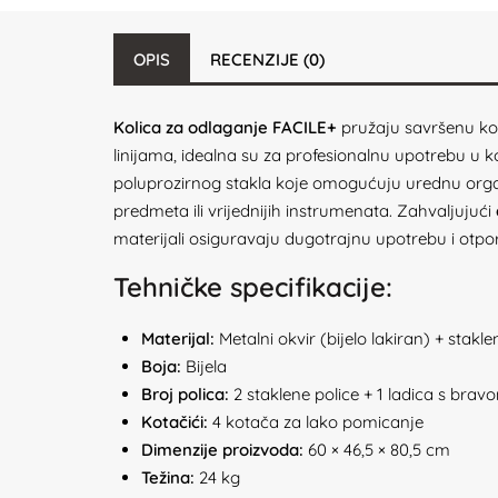
OPIS
RECENZIJE (0)
Kolica za odlaganje FACILE+
pružaju savršenu kom
linijama, idealna su za profesionalnu upotrebu u 
poluprozirnog stakla koje omogućuju urednu orga
predmeta ili vrijednijih instrumenata. Zahvaljujući
materijali osiguravaju dugotrajnu upotrebu i otp
Tehničke specifikacije:
Materijal:
Metalni okvir (bijelo lakiran) + stakle
Boja:
Bijela
Broj polica:
2 staklene police + 1 ladica s bravo
Kotačići:
4 kotača za lako pomicanje
Dimenzije proizvoda:
60 × 46,5 × 80,5 cm
Težina:
24 kg