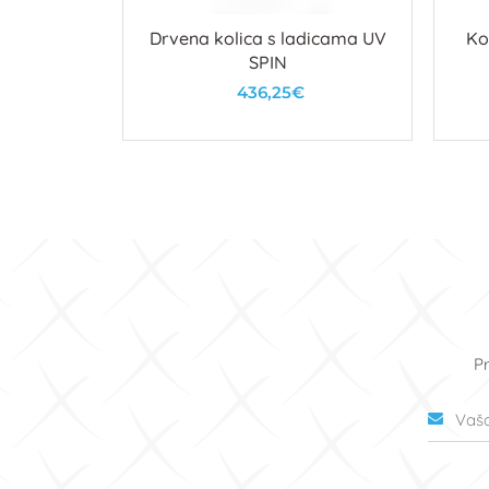
je WX095
Drvena kolica s ladicama UV
Ko
SPIN
436,25€
u
U košaricu
Pr