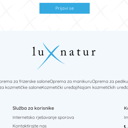
Prijavi se
rema za frizerske salone
Oprema za manikuru
Oprema za pediku
 za kozmetičke salone
Kozmetički uređaji
Najam kozmetičkih uređa
Služba za korisnike
K
Internetsko rješavanje sporova
I
Kontaktirajte nas