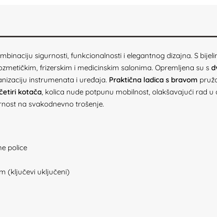
binaciju sigurnosti, funkcionalnosti i elegantnog dizajna. S bij
kozmetičkim, frizerskim i medicinskim salonima. Opremljena su s
d
nizaciju instrumenata i uređaja.
Praktična ladica s bravom
pruža
četiri kotača
, kolica nude potpunu mobilnost, olakšavajući rad u 
ornost na svakodnevno trošenje.
ne police
m (ključevi uključeni)