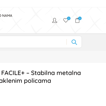
O NAMA
0
0
 FACILE+ – Stabilna metalna
staklenim policama