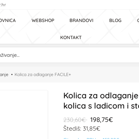
.hr
OVNICA
WEBSHOP
BRANDOVI
BLOG
KONTAKT
ganje
Kolica za odlaganje FACILE+
Kolica za odlaganje
kolica s ladicom i 
198,75€
230,60€
Štediš: 31,85€