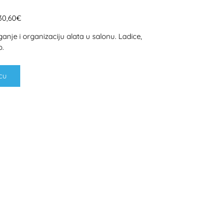
230,60€
nje i organizaciju alata u salonu. Ladice,
b.
cu
H