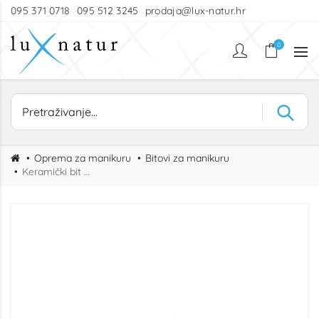
095 371 0718
095 512 3245
prodaja@lux-natur.hr
0
Oprema za manikuru
Bitovi za manikuru
Keramički bit konusni 6.6 M