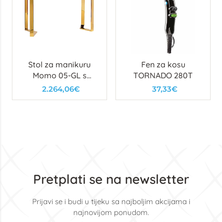
Stol za manikuru
Fen za kosu
Momo 05-GL s
TORNADO 280T
usisavačem
2.264,06€
37,33€
Pretplati se na newsletter
Prijavi se i budi u tijeku sa najboljim akcijama i
najnovijom ponudom.