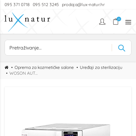
095 371 0718
095 512 3245
prodaja@lux-natur.hr
0
Oprema za kozmetičke salone
Uređaji za sterilizaciju
WOSON AUTOCLAVE - STERILIZATOR 12L s printerom