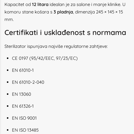
Kapacitet od
12 litara
idealan je za salone i manje klinike. U
komoru stane košara s
3 pladnja
, dimenzija 245 × 145 × 15
mm.
Certifikati i usklađenost s normama
Sterilizator ispunjava najviše regulatorne zahtjeve:
CE 0197 (93/42/EEC, 97/23/EC)
EN 61010-1
EN 61010-2-040
EN 13060
EN 61326-1
EN ISO 9001
EN ISO 13485