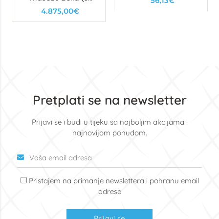
56,13€
motora)
4.875,00€
Pretplati se na newsletter
Prijavi se i budi u tijeku sa najboljim akcijama i
najnovijom ponudom.
Pristajem na primanje newslettera i pohranu email
adrese
Prijavi se