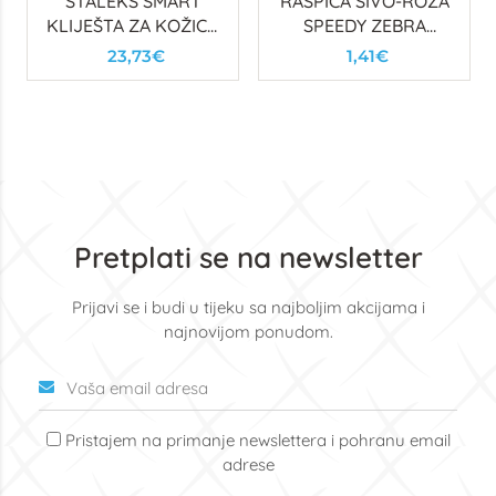
STALEKS SMART
RAŠPICA SIVO-ROZA
KLIJEŠTA ZA KOŽICU
SPEEDY ZEBRA
30, 5mm (OPRUGA)
100/100
23,73€
1,41€
POLUMJESEC
Pretplati se na newsletter
Prijavi se i budi u tijeku sa najboljim akcijama i
najnovijom ponudom.
Pristajem na primanje newslettera i pohranu email
adrese