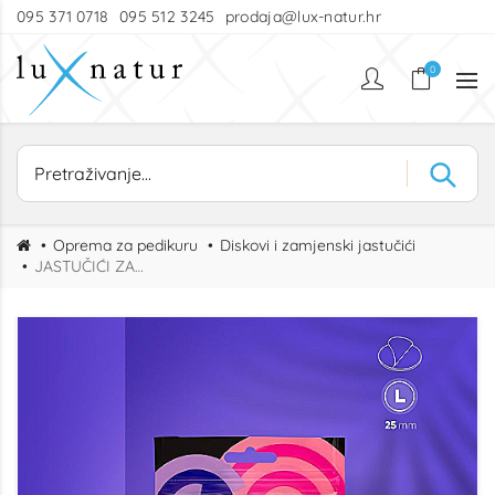
095 371 0718
095 512 3245
prodaja@lux-natur.hr
0
Oprema za pedikuru
Diskovi i zamjenski jastučići
JASTUČIĆI ZA DISK L POLIRNI