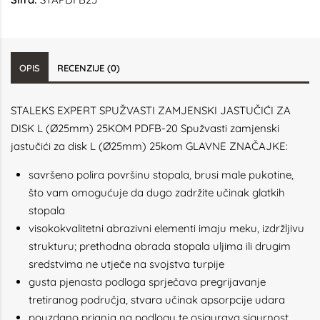
OPIS
RECENZIJE (0)
STALEKS EXPERT SPUŽVASTI ZAMJENSKI JASTUČIĆI ZA
DISK L (Ø25mm) 25KOM PDFB-20 Spužvasti zamjenski
jastučići za disk L (Ø25mm) 25kom GLAVNE ZNAČAJKE:
savršeno polira površinu stopala, brusi male pukotine,
što vam omogućuje da dugo zadržite učinak glatkih
stopala
visokokvalitetni abrazivni elementi imaju meku, izdržljivu
strukturu; prethodna obrada stopala uljima ili drugim
sredstvima ne utječe na svojstva turpije
gusta pjenasta podloga sprječava pregrijavanje
tretiranog područja, stvara učinak apsorpcije udara
pouzdano prianja na podlogu te osigurava sigurnost