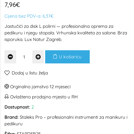
7,96€
Cijena bez PDV-a:
6,37€
Jastučići za disk L polirni — profesionalna oprema za
pedikuru i njegu stopala. Vrhunska kvaliteta za salone. Brza
isporuka. Lux Natur Zagreb.
U košaricu
Dodaj u listu želja
Orginalno jamstvo 12 mjeseci
Ovlašteno prodajno mjesto u RH
Dostupnost:
2
Brand:
Staleks Pro – profesionalni instrumenti za manikuru i
pedikuru
Šifra:
STAPDFB25