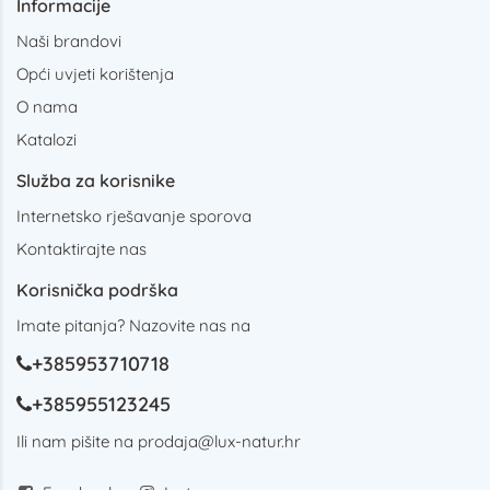
Informacije
Naši brandovi
Opći uvjeti korištenja
O nama
Katalozi
Služba za korisnike
Internetsko rješavanje sporova
Kontaktirajte nas
Korisnička podrška
Imate pitanja? Nazovite nas na
+385953710718
+385955123245
Ili nam pišite na
prodaja@lux-natur.hr