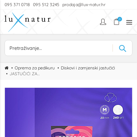
095 371 0718
095 512 3245
prodaja@lux-natur.hr
0
Oprema za pedikuru
Diskovi i zamjenski jastučići
JASTUČIĆI ZA DISK M GRIT 240