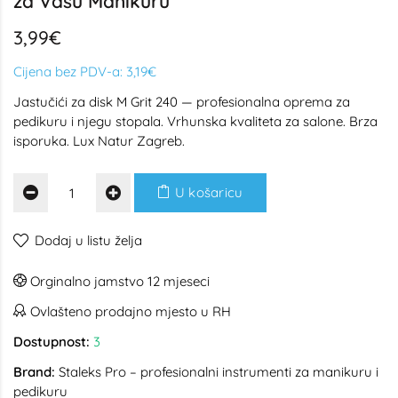
za Vašu Manikuru
3,99€
Cijena bez PDV-a:
3,19€
Jastučići za disk M Grit 240 — profesionalna oprema za
pedikuru i njegu stopala. Vrhunska kvaliteta za salone. Brza
isporuka. Lux Natur Zagreb.
U košaricu
Dodaj u listu želja
Orginalno jamstvo 12 mjeseci
Ovlašteno prodajno mjesto u RH
Dostupnost:
3
Brand:
Staleks Pro – profesionalni instrumenti za manikuru i
pedikuru