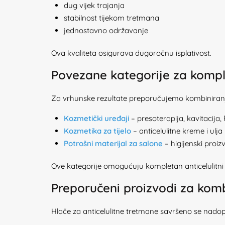
dug vijek trajanja
stabilnost tijekom tretmana
jednostavno održavanje
Ova kvaliteta osigurava dugoročnu isplativost.
Povezane kategorije za kompl
Za vrhunske rezultate preporučujemo kombiniranj
Kozmetički uređaji
– presoterapija, kavitacija, R
Kozmetika za tijelo
– anticelulitne kreme i ulja
Potrošni materijal za salone
– higijenski proiz
Ove kategorije omogućuju kompletan anticelulitni
Preporučeni proizvodi za komb
Hlače za anticelulitne tretmane savršeno se nadop