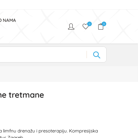
O NAMA
0
0
tne tretmane
a limfnu drenažu i presoterapiju. Kompresijska
atur Zagreb.