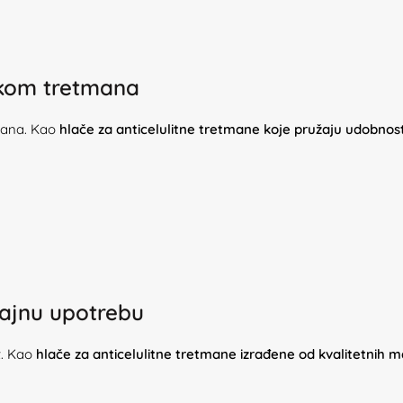
jekom tretmana
tmana. Kao
hlače za anticelulitne tretmane koje pružaju udobnost i
rajnu upotrebu
st. Kao
hlače za anticelulitne tretmane izrađene od kvalitetnih m