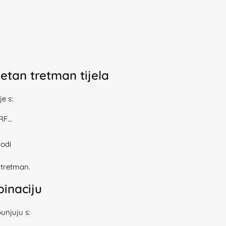
etan tretman tijela
e s:
F...
vodi
 tretman.
inaciju
unjuju s: