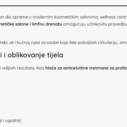
jučan dio opreme u modernim kozmetičkim salonima, wellness centr
zmetičke salone i limfnu drenažu
omogućuju učinkovitu provedbu 
ali i kućnoj njezi za osobe koje žele poboljšati cirkulaciju, smanji
i i oblikovanje tijela
 vidljivih rezultata. Kao
hlače za anticelulitne tretmane za profes
 i ugodniji.