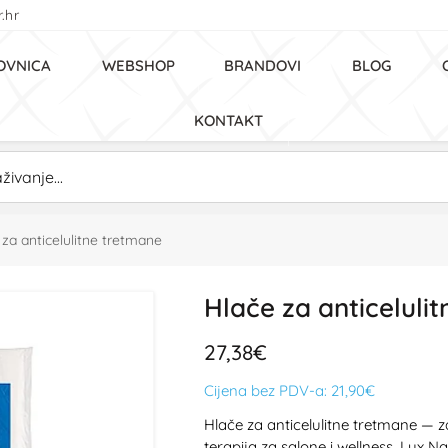
.hr
OVNICA
WEBSHOP
BRANDOVI
BLOG
KONTAKT
 za anticelulitne tretmane
Hlače za anticeluli
27,38€
Cijena bez PDV-a:
21,90€
Hlače za anticelulitne tretmane — z
terapija za salone i wellness. Lux N