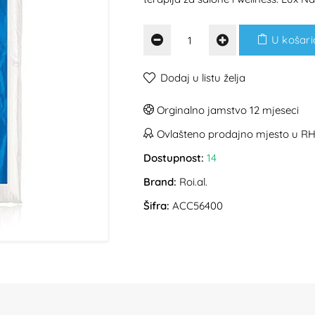
U košari
Dodaj u listu želja
Orginalno jamstvo 12 mjeseci
Ovlašteno prodajno mjesto u R
Dostupnost:
14
Brand:
Roi.al.
Šifra:
ACC56400