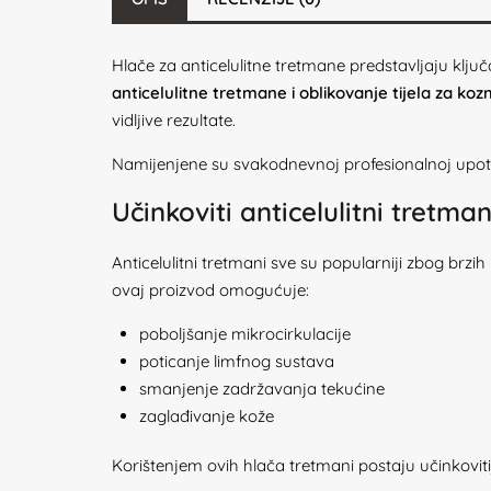
Hlače za anticelulitne tretmane predstavljaju kl
anticelulitne tretmane i oblikovanje tijela za ko
vidljive rezultate.
Namijenjene su svakodnevnoj profesionalnoj upotrebi, 
Učinkoviti anticelulitni tretman
Anticelulitni tretmani sve su popularniji zbog brzih i
ovaj proizvod omogućuje:
poboljšanje mikrocirkulacije
poticanje limfnog sustava
smanjenje zadržavanja tekućine
zaglađivanje kože
Korištenjem ovih hlača tretmani postaju učinkovitiji