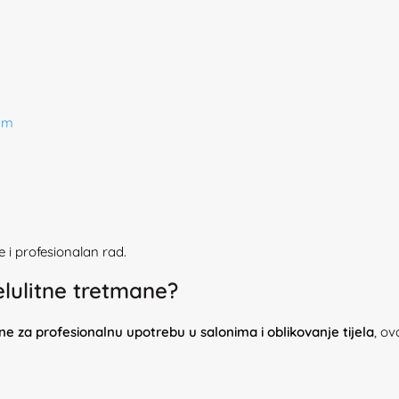
0 m
i profesionalan rad.
elulitne tretmane?
ne za profesionalnu upotrebu u salonima i oblikovanje tijela
, ov