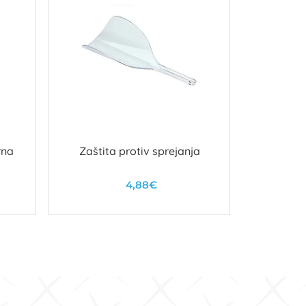
rna
Zaštita protiv sprejanja
Kopča m
4,88€
U košaricu