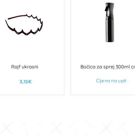
Rajf ukrasni
Bočica za sprej 300ml c
Cijena na upit
3,15€
U košaricu