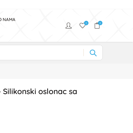
O NAMA
0
0
Silikonski oslonac sa