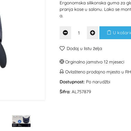
Ergonomska silikonska guma za gl
pranja kose u salonu. Lako se mont
a.
U košari
Dodaj u listu želja
Orginalno jamstvo 12 mjeseci
Ovlašteno prodajno mjesto u R
Dostupnost:
Po narudžbi
Šifra:
AL757879