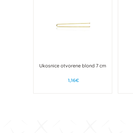
o 0046
Ukosnice otvorene blond 7 cm
1,16€
u
U košaricu