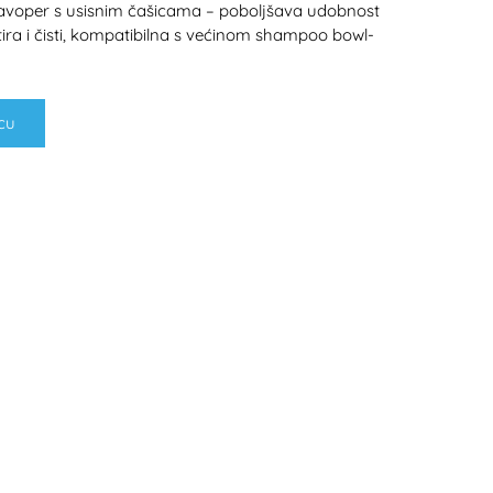
avoper s usisnim čašicama – poboljšava udobnost
ira i čisti, kompatibilna s većinom shampoo bowl-
cu
H