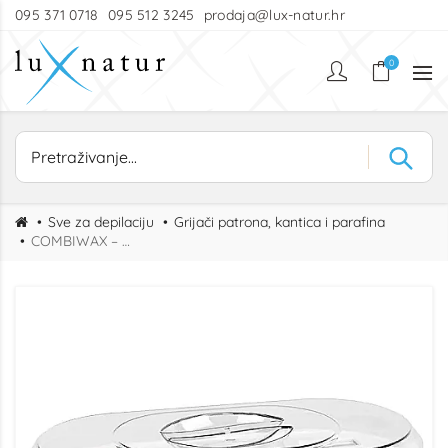
095 371 0718
095 512 3245
prodaja@lux-natur.hr
0
Sve za depilaciju
Grijači patrona, kantica i parafina
COMBIWAX – profesionalni grijač kantica i patrona