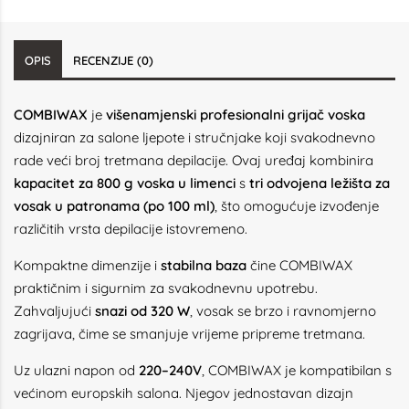
OPIS
RECENZIJE (0)
COMBIWAX
je
višenamjenski profesionalni grijač voska
dizajniran za salone ljepote i stručnjake koji svakodnevno
rade veći broj tretmana depilacije. Ovaj uređaj kombinira
kapacitet za 800 g voska u limenci
s
tri odvojena ležišta za
vosak u patronama (po 100 ml)
, što omogućuje izvođenje
različitih vrsta depilacije istovremeno.
Kompaktne dimenzije i
stabilna baza
čine COMBIWAX
praktičnim i sigurnim za svakodnevnu upotrebu.
Zahvaljujući
snazi od 320 W
, vosak se brzo i ravnomjerno
zagrijava, čime se smanjuje vrijeme pripreme tretmana.
Uz ulazni napon od
220–240V
, COMBIWAX je kompatibilan s
većinom europskih salona. Njegov jednostavan dizajn