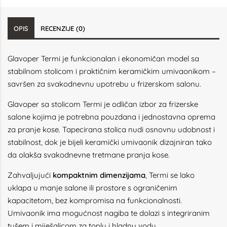
OPIS
RECENZIJE (0)
Glavoper Termi je funkcionalan i ekonomičan model sa
stabilnom stolicom i praktičnim keramičkim umivaonikom –
savršen za svakodnevnu upotrebu u frizerskom salonu.
Glavoper sa stolicom Termi je odličan izbor za frizerske
salone kojima je potrebna pouzdana i jednostavna oprema
za pranje kose. Tapecirana stolica nudi osnovnu udobnost i
stabilnost, dok je bijeli keramički umivaonik dizajniran tako
da olakša svakodnevne tretmane pranja kose.
Zahvaljujući
kompaktnim dimenzijama
, Termi se lako
uklapa u manje salone ili prostore s ograničenim
kapacitetom, bez kompromisa na funkcionalnosti.
Umivaonik ima mogućnost nagiba te dolazi s integriranim
tušem i miješalicom za toplu i hladnu vodu.