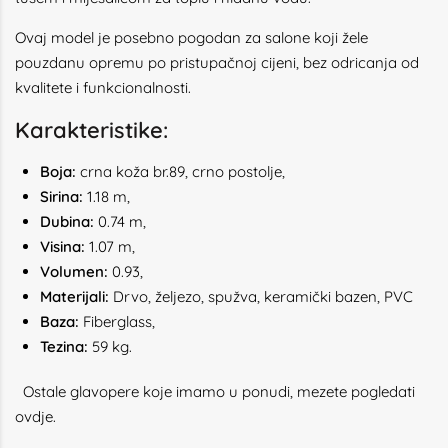
Ovaj model je posebno pogodan za salone koji žele
pouzdanu opremu po pristupačnoj cijeni, bez odricanja od
kvalitete i funkcionalnosti.
Karakteristike:
Boja:
crna koža br.89, crno postolje,
Sirina:
1.18 m,
Dubina:
0.74 m,
Visina:
1.07 m,
Volumen:
0.93,
Materijali:
Drvo, željezo, spužva, keramički bazen
, PVC
Baza:
Fiberglass,
Tezina:
59
kg.
Ostale glavopere koje imamo u ponudi, mezete pogledati
ovdje.