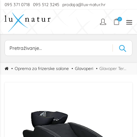
095 371 0718
095 512 3245
prodaja@lux-natur.hr
0
Oprema za frizerske salone
Glavoperi
Glavoper Termi praktican frizerski glavoper sa stolicom