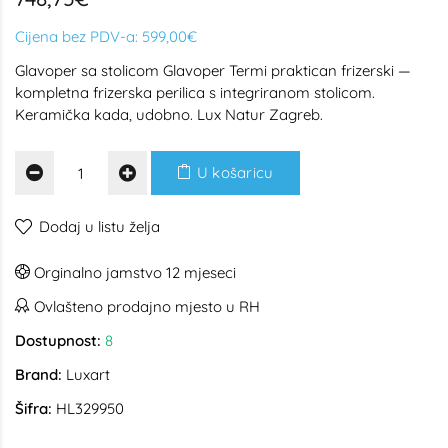
Cijena bez PDV-a:
599,00€
Glavoper sa stolicom Glavoper Termi praktican frizerski —
kompletna frizerska perilica s integriranom stolicom.
Keramička kada, udobno. Lux Natur Zagreb.
U košaricu
Dodaj u listu želja
Orginalno jamstvo 12 mjeseci
Ovlašteno prodajno mjesto u RH
Dostupnost:
8
Brand:
Luxart
Šifra:
HL329950