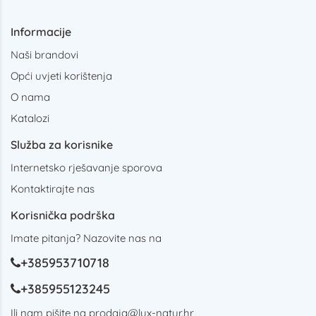
Informacije
Naši brandovi
Opći uvjeti korištenja
O nama
Katalozi
Služba za korisnike
Internetsko rješavanje sporova
Kontaktirajte nas
Korisnička podrška
Imate pitanja? Nazovite nas na
+385953710718
+385955123245
Ili nam pišite na
prodaja@lux-natur.hr