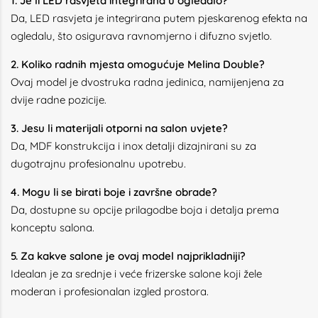
1. Je li LED rasvjeta integrirana u ogledalo?
Da, LED rasvjeta je integrirana putem pjeskarenog efekta na
ogledalu, što osigurava ravnomjerno i difuzno svjetlo.
2. Koliko radnih mjesta omogućuje Melina Double?
Ovaj model je dvostruka radna jedinica, namijenjena za
dvije radne pozicije.
3. Jesu li materijali otporni na salon uvjete?
Da, MDF konstrukcija i inox detalji dizajnirani su za
dugotrajnu profesionalnu upotrebu.
4. Mogu li se birati boje i završne obrade?
Da, dostupne su opcije prilagodbe boja i detalja prema
konceptu salona.
5. Za kakve salone je ovaj model najprikladniji?
Idealan je za srednje i veće frizerske salone koji žele
moderan i profesionalan izgled prostora.