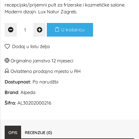
recepcijski/prijemni pult za frizerske i kozmetičke salone.
Moderni dizajn. Lux Natur Zagreb.
U košaricu
Dodaj u listu želja
Orginalno jamstvo 12 mjeseci
Ovlašteno prodajno mjesto u RH
Dostupnost:
Po narudžbi
Brand:
Alpeda
Šifra:
AL30202000216
OPIS
RECENZIJE (0)