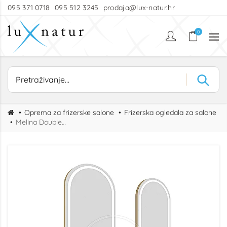
095 371 0718
095 512 3245
prodaja@lux-natur.hr
0
Oprema za frizerske salone
Frizerska ogledala za salone
Melina Double frizerska radna jedinica