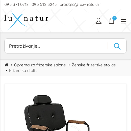
095 371 0718
095 512 3245
prodaja@lux-natur.hr
0
Oprema za frizerske salone
Ženske frizerske stolice
Frizerska stolica Make Up Noah QRL