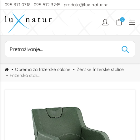
095 371 0718
095 512 3245
prodaja@lux-natur.hr
0
Oprema za frizerske salone
Ženske frizerske stolice
Frizerska stolica Lotus Makeup Rl