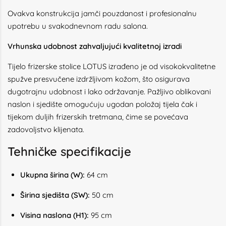
Ovakva konstrukcija jamči pouzdanost i profesionalnu
upotrebu u svakodnevnom radu salona.
Vrhunska udobnost zahvaljujući kvalitetnoj izradi
Tijelo frizerske stolice LOTUS izrađeno je od visokokvalitetne
spužve presvučene izdržljivom kožom, što osigurava
dugotrajnu udobnost i lako održavanje. Pažljivo oblikovani
naslon i sjedište omogućuju ugodan položaj tijela čak i
tijekom duljih frizerskih tretmana, čime se povećava
zadovoljstvo klijenata.
Tehničke specifikacije
Ukupna širina (W):
64 cm
Širina sjedišta (SW):
50 cm
Visina naslona (H1):
95 cm