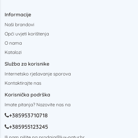
Informacije
Naši brandovi
Opći uvjeti korištenja
O nama
Katalozi
Služba za korisnike
Internetsko rješavanje sporova
Kontaktirajte nas
Korisnička podrška
Imate pitanja? Nazovite nas na
+385953710718
+385955123245
Ili nam pišite na
prodaja@lux-natur.hr