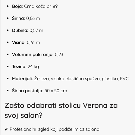
Boja:
Crna koža br. 89
Širina:
0,66 m
Dubina:
0,57 m
Visina:
0,61 m
Volumen pakiranja:
0,23
Težina:
24 kg
Materijali:
Željezo, visoko elastična spužva, plastika, PVC
Širina postolja:
50 x 50 cm
Zašto odabrati stolicu Verona za
svoj salon?
✔ Profesionalni izgled koji podiže imidž salona