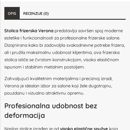
OPIS
RECENZIJE (0)
Stolica frizerska Verona
predstavlja savršen spoj moderne
estetike i funkcionalnosti za profesionalne frizerske salone.
Dizajnirana kako bi zadovoljila svakodnevne potrebe frizera,
ali i pružila maksimalnu udobnost klijentima, ova frizerska
stolica ističe se čvrstom konstrukcijom, visoko elastičnom
ispunom i stabilnim metalnim postoljem.
Zahvaljujući kvalitetnim materijalima i preciznoj izradi,
Verona je idealan izbor za salone koji žele dugotrajnu,
pouzdanu i vizualno atraktivnu opremu.
Profesionalna udobnost bez
deformacija
Naslon stolice izrađen je od
visoko elastične spužve
koja