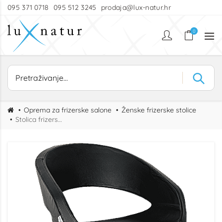
095 371 0718
095 512 3245
prodaja@lux-natur.hr
0
Oprema za frizerske salone
Ženske frizerske stolice
Stolica frizerska Verona