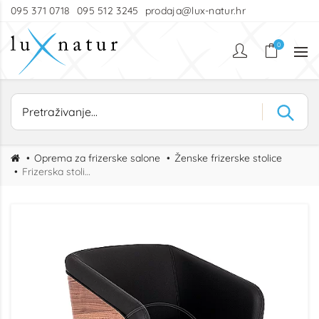
095 371 0718
095 512 3245
prodaja@lux-natur.hr
0
Oprema za frizerske salone
Ženske frizerske stolice
Frizerska stolica Helen QRL