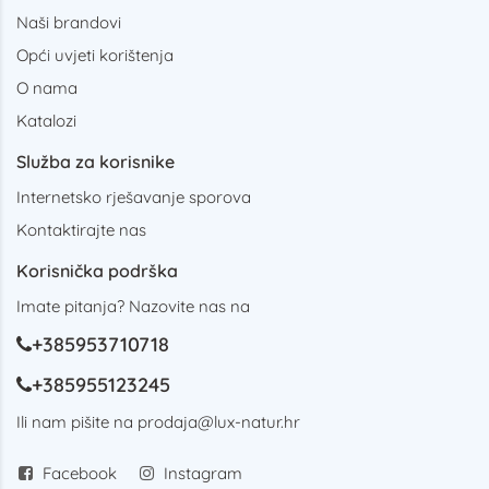
Naši brandovi
Opći uvjeti korištenja
O nama
Katalozi
Služba za korisnike
Internetsko rješavanje sporova
Kontaktirajte nas
Korisnička podrška
Imate pitanja? Nazovite nas na
+385953710718
+385955123245
Ili nam pišite na
prodaja@lux-natur.hr
Facebook
Instagram